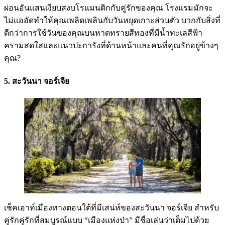
ผ่อนอันแสนเงียบสงบโรแมนติกกับคู่รักของคุณ โรงแรมมักจะ
ไม่แออัดทำให้คุณเพลิดเพลินกับวันหยุดเกาะส่วนตัว บวกกับสิ่งที่
ดีกว่าการใช้วันของคุณบนหาดทรายสีทองที่มีน้ำทะเลสีฟ้า
ครามสดใสและแนวปะการังที่ด้านหน้าและคนที่คุณรักอยู่ข้างๆ
คุณ?
5. สะวันนา จอร์เจีย
เช็คเอาท์เมืองทางตอนใต้ที่มีเสน่ห์ของสะวันนา จอร์เจีย สำหรับ
คู่รักคู่รักที่สมบูรณ์แบบ “เมืองแห่งป่า” มีชื่อเล่นว่าเต็มไปด้วย