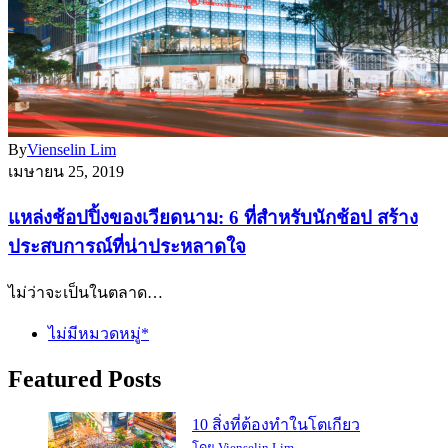
By
Vienselin Lim
เมษายน 25, 2019
แหล่งช้อปปิ้งของเวียดนาม: 6 ที่สำหรับนักช้อป สร้าง
ประสบการณ์ที่น่าประหลาดใจ
ไม่ว่าจะเป็นในตลาด…
ไม่มีหมวดหมู่*
Featured Posts
10 สิ่งที่ต้องทำในโตเกียว
โดย Vienselin Lim