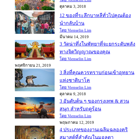
ตุลาคม 3, 2018
12 ของที่ระลึกบาหลีทั่วไปคุณต้อง
นำกลับบ้าน
โดย Vienselin Lim
มีนาคม 14, 2019
3 วัดน่าทึ่งในพัทยาที่จะยกระดับพลัง
ทางจิตวิญญาณของคุณ
โดย Vienselin Lim
พฤศจิกายน 21, 2019
3 สิ่งที่คุณควรทราบก่อนเข้าอุทยาน
แห่งชาติบาโค
โดย Vienselin Lim
ตุลาคม 9, 2018
3 อันดับต้น ๆ ของกรุงเทพ & สวน
สนุก สำหรับฤดูร้อน
โดย Vienselin Lim
พฤษภาคม 12, 2019
4 ประเภทของงานเฉลิมฉลองคริ
สมาสต์ที่สำคัญในมอลตา