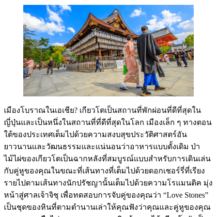
เมืองโบราณในเอเชีย? เกียวโตเป็นสถานที่พักผ่อนที่ดีที่สุดใน
ญี่ปุ่นและเป็นหนึ่งในสถานที่ที่ดีที่สุดในโลก เมืองเล็ก ๆ ทางตอน
ใต้ของประเทศเต็มไปด้วยความสงบสุขประวัติศาสตร์อัน
ยาวนานและวัฒนธรรมและแน่นอนว่าอาหารแบบดั้งเดิม ป่า
ไม้ไผ่ของเกียวโตเป็นฉากหลังที่สมบูรณ์แบบสำหรับการเดินเล่น
กับคู่หูของคุณในขณะที่เส้นทางที่เต็มไปด้วยดอกเชอร์รี่ที่เรียง
รายไปตามเส้นทางนักปรัชญานั้นเต็มไปด้วยความโรแมนติค มุ่ง
หน้าสู่ศาลเจ้าจิชุ เพื่อทดสอบการจับคู่ของคุณว่า “Love Stones”
เป็นชุดของหินที่ตามตำนานเล่าให้คุณฟังว่าคุณและคู่หูของคุณ