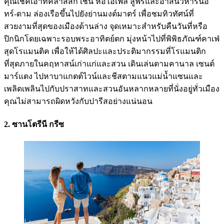
คุณเช็คเอาท์คลาสสิก เช่น หอไอเฟล ลูฟร์และอาสนวิหารน็อ
ทร์-ดาม ล่องเรือขึ้นไปยังย่านมงต์มาตร์ เพื่อชมทิวทัศน์ที่
สวยงามที่สุดของเมืองด้านล่าง จุดเหมาะสำหรับคืนวันที่หรือ
ปิกนิกโดยเฉพาะรอบพระอาทิตย์ตก มุ่งหน้าไปที่พิพิธภัณฑ์คาเฟ่
สุดโรแมนติค เพื่อให้ได้ศิลปะและประติมากรรมที่โรแมนติก
ที่สุดภายในคฤหาสน์เก่าแก่และสวน เดินเล่นตามคานาล เซนต์
มาร์แตง ไปหาบาแกตต์ไวน์และชีสตามแนวแม่น้ำแซนและ
เพลิดเพลินไปกับปราสาทและสวนอันหลากหลายที่นั่งอยู่ทั่วเมือง
คุณไม่สามารถผิดหวังกับปารีสอย่างแน่นอน
2. ซานโตรีนี กรีซ