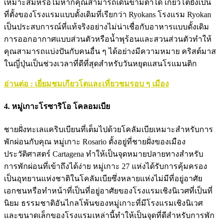
เหมาะสมหรือไม่หากคุณสามารถเดินข้ามตาได้ เกียวโตยังเป็น
ที่ตั้งของโรงแรมแบบดั้งเดิมที่เรียกว่า Ryokans โรงแรม Ryokan
เป็นประสบการณ์ที่แท้จริงอย่างไม่น่าเชื่อกับอาหารแบบดั้งเดิม
การออกอากาศแบบส่วนตัวหรือน้ำพุร้อนและสวนส่วนตัวทำให้
คุณสามารถแบ่งปันกับคนอื่น ๆ ได้อย่างมีความหมาย คริสต์มาส
ในญี่ปุ่นเป็นช่วงเวลาที่ดีที่สุดสำหรับวันหยุดแสนโรแมนติก
อ่านต่อ : เยี่ยมชมเกียวโตและเที่ยวชมรอบ ๆ เมือง
4. หมู่เกาะโรซาริโอ โคลอมเบีย
ชายฝั่งทะเลแคริบเบียนที่เต็มไปด้วยโคลัมเบียเหมาะสำหรับการ
พักผ่อนกับคุณ หมู่เกาะ Rosario ตั้งอยู่ที่ชายฝั่งของเมือง
ประวัติศาสตร์ Cartagena ทำให้เป็นจุดหมายปลายทางสำหรับ
การพักผ่อนที่เข้าถึงได้ง่าย หมู่เกาะ 27 แห่งได้รับการคุ้มครอง
เป็นอุทยานแห่งชาติในโคลัมเบียซึ่งหลายแห่งไม่มีที่อยู่อาศัย
เอกชนหรือทำหน้าที่เป็นที่อยู่อาศัยของโรงแรมเชิงนิเวศที่เป็นที่
นิยม ธรรมชาติอันไกลโพ้นของหมู่เกาะที่มีโรงแรมเชิงนิเวศ
และขนาดเล็กของโรงแรมเหล่านี้ทำให้เป็นจุดที่ดีสำหรับการพัก