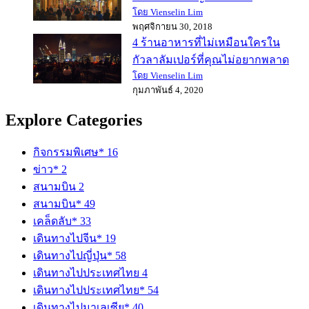
โดย Vienselin Lim
พฤศจิกายน 30, 2018
4 ร้านอาหารที่ไม่เหมือนใครใน
กัวลาลัมเปอร์ที่คุณไม่อยากพลาด
โดย Vienselin Lim
กุมภาพันธ์ 4, 2020
Explore Categories
กิจกรรมพิเศษ*
16
ข่าว*
2
สนามบิน
2
สนามบิน*
49
เคล็ดลับ*
33
เดินทางไปจีน*
19
เดินทางไปญี่ปุ่น*
58
เดินทางไปประเทศไทย
4
เดินทางไปประเทศไทย*
54
เดินทางไปมาเลเซีย*
40