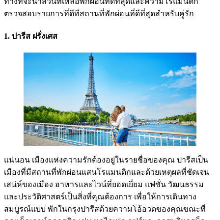
ทางที่จะนำส่วนที่เหลือพักผ่อนที่ดีที่สุดและความโรแมนติก
ตรวจสอบรายการที่ดีทีสถานที่พักผ่อนที่ดีที่สุดสำหรับคู่รัก
1. ปารีส ฝรั่งเศส
แน่นอน เมืองแห่งความรักต้องอยู่ในรายชื่อของคุณ ปารีสเป็น
เมืองที่มีสถานที่พักผ่อนแสนโรแมนติกและด้วยเหตุผลที่ชัดเจน
เสน่ห์ของเมือง อาหารและไวน์ที่ยอดเยี่ยม แฟชั่น วัฒนธรรม
และประวัติศาสตร์เป็นสิ่งที่คุณต้องการ เพื่อให้การเดินทาง
สมบูรณ์แบบ พักในกรุงปารีสด้วยความโอ้อวดของคุณขณะที่