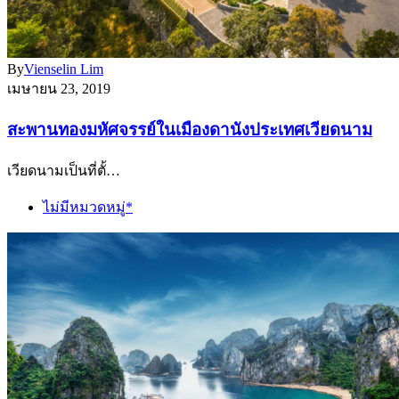
By
Vienselin Lim
เมษายน 23, 2019
สะพานทองมหัศจรรย์ในเมืองดานังประเทศเวียดนาม
เวียดนามเป็นที่ตั้…
ไม่มีหมวดหมู่*