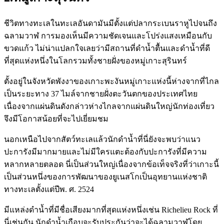
ชีวิตทางทะเลในทะเลอันดามันมีตั้งแต่ปลากระเบนราหูไปจนถึง
ฉลามวาฬ การมองเห็นมีความชัดเจนและโปร่งแสงเหมือนกับ
ขวดแก้ว ไม่น่าแปลกใจเลยว่ามีสถานที่ดำน้ำตื้นและดำน้ำที่ดี
ที่สุดแห่งหนึ่งในโลกรวมทั้งชายฝั่งของหมู่เกาะสุรินทร์
ตั้งอยู่ในจังหวัดพังงาของเกาะพะงันหมู่เกาะแห่งนี้ห่างจากที่ไกล
เป็นระยะทาง 37 ไมล์จากชายฝั่งตะวันตกของประเทศไทย
เนื่องจากแผ่นดินดังกล่าวห่างไกลจากแผ่นดินใหญ่นักท่องเที่ยว
จึงมีโอกาสน้อยที่จะไปเยี่ยมชม
นอกเหนือไปจากสัตว์ทะเลแล้วนักดำน้ำที่นี่ยังจะพบว่าแนว
ปะการังมีมากมายและไม่มีใครแตะต้องกับปะการังที่มีความ
หลากหลายตลอด นี่เป็นส่วนใหญ่เนื่องจากข้อเท็จจริงที่ว่าเกาะนี้
เป็นส่วนหนึ่งของการพัฒนาของยูเนสโกเป็นอุทยานแห่งชาติ
ทางทะเลตั้งแต่ปีพ. ศ. 2524
มีแหล่งดำน้ำที่มีชื่อเสียงมากที่สุดแห่งหนึ่งเช่น Richelieu Rock ที่
นี่เช่นกัน นักดำน้ำเกือบจะรับประกันว่าจะได้ฉลามวาฬโดย