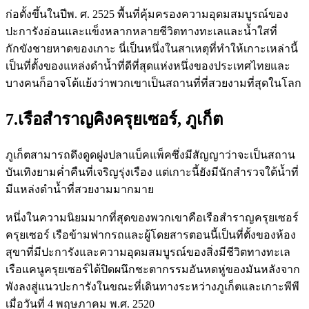
ก่อตั้งขึ้นในปีพ. ศ. 2525 พื้นที่คุ้มครองความอุดมสมบูรณ์ของ
ปะการังอ่อนและแข็งหลากหลายชีวิตทางทะเลและน้ำใสที่
กักขังชายหาดของเกาะ นี่เป็นหนึ่งในสาเหตุที่ทำให้เกาะเหล่านี้
เป็นที่ตั้งของแหล่งดำน้ำที่ดีที่สุดแห่งหนึ่งของประเทศไทยและ
บางคนก็อาจโต้แย้งว่าพวกเขาเป็นสถานที่ที่สวยงามที่สุดในโลก
7.เรือสำราญคิงครุยเซอร์, ภูเก็ต
ภูเก็ตสามารถดึงดูดฝูงปลาแบ็คแพ็คซึ่งมีสัญญาว่าจะเป็นสถาน
บันเทิงยามค่ำคืนที่เจริญรุ่งเรือง แต่เกาะนี้ยังมีนักสำรวจใต้น้ำที่
มีแหล่งดำน้ำที่สวยงามมากมาย
หนึ่งในความนิยมมากที่สุดของพวกเขาคือเรือสำราญครุยเซอร์
ครุยเซอร์ เรือข้ามฟากรถและผู้โดยสารตอนนี้เป็นที่ตั้งของห้อง
สุขาที่มีปะการังและความอุดมสมบูรณ์ของสิ่งมีชีวิตทางทะเล
เรือแคนูครุยเซอร์ได้ปิดผนึกชะตากรรมอันหดหู่ของมันหลังจาก
พังลงสู่แนวปะการังในขณะที่เดินทางระหว่างภูเก็ตและเกาะพีพี
เมื่อวันที่ 4 พฤษภาคม พ.ศ. 2520