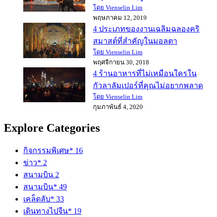
โดย Vienselin Lim
พฤษภาคม 12, 2019
4 ประเภทของงานเฉลิมฉลองคริ
สมาสต์ที่สำคัญในมอลตา
โดย Vienselin Lim
พฤศจิกายน 30, 2018
4 ร้านอาหารที่ไม่เหมือนใครใน
กัวลาลัมเปอร์ที่คุณไม่อยากพลาด
โดย Vienselin Lim
กุมภาพันธ์ 4, 2020
Explore Categories
กิจกรรมพิเศษ*
16
ข่าว*
2
สนามบิน
2
สนามบิน*
49
เคล็ดลับ*
33
เดินทางไปจีน*
19