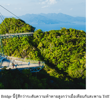
idge นี้รู้สึกว่าระดับความท้าทายสูงกว่าเมื่อเทียบกับสะพาน Tr