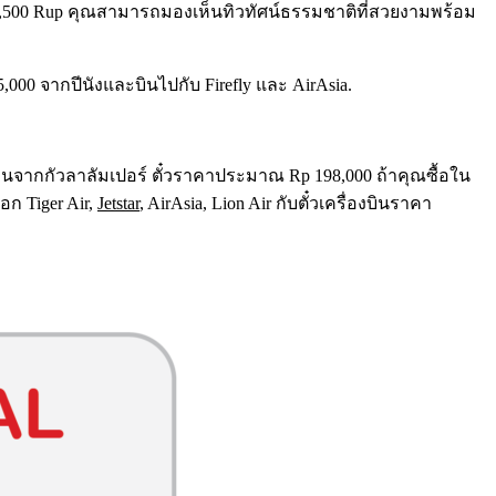
5,500 Rup คุณสามารถมองเห็นทิวทัศน์ธรรมชาติที่สวยงามพร้อม
,000 จากปีนังและบินไปกับ Firefly และ AirAsia.
ณบินจากกัวลาลัมเปอร์ ตั๋วราคาประมาณ Rp 198,000 ถ้าคุณซื้อใน
อก Tiger Air,
Jetstar
, AirAsia, Lion Air กับตั๋วเครื่องบินราคา