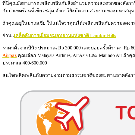
ที่นี่คุณยังสามารถเพลิดเพลินกับสิ่งอำนวยความสะดวกของลังก
กับป่าเขตร้อนที่เขียวชอุ่ม ลังกาวียังมีความสวยงามของมหาสม
ถ้าคุณอยู่ในมาเลเซีย ให้แน่ใจว่าคุณได้เพลิดเพลินกับความงดงามข
อ่าน :
เคล็ดลับการเยี่ยมชมอุทยานแห่งชาติ Lambir Hills
ราคาตั๋วจากปีนัง ประมาณ Rp 300.000 และบ่อยครั้งมีราคา Rp 60.
Airpaz
คุณเลือก Malaysia Airlines, AirAsia และ Malindo Air ถ้า
ประมาณ 400-600.000
สนใจเพลิดเพลินกับความงามตามธรรมชาติของสะพานลาดลังกาว