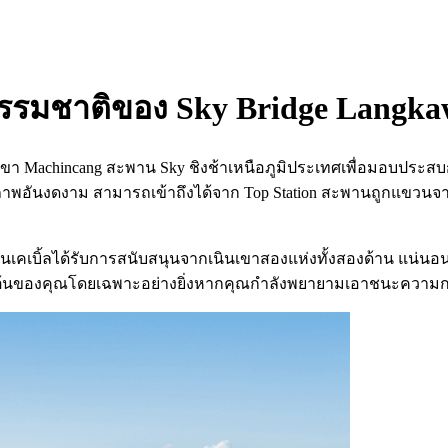
รรมชาติของ Sky Bridge Langka
ขา Machincang สะพาน Sky ชิงช้าเหนือภูมิประเทศเพื่อมอบประสบการ
ทัศนียภาพอันงดงาม สามารถเข้าถึงได้จาก Top Station สะพานถูกแขว
่อยู่บนเคเบิ้ลได้รับการสนับสนุนจากเนินเขาสองแห่งทั้งสองด้าน แน
ต้นของคุณโดยเฉพาะอย่างยิ่งหากคุณกำลังพยายามเอาชนะความก