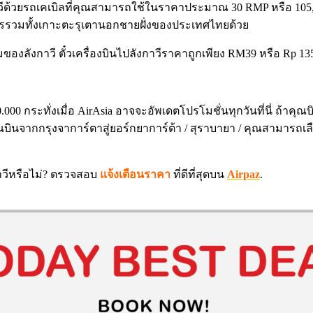
าวีด้วยรถเคเบิลที่คุณสามารถใช้ในราคาประมาณ 30 RMP หรือ 10
ุทรรวมทั้งเกาะตะรุเตานอกชายฝั่งของประเทศไทยด้วย
องลังกาวี ตั๋วเครื่องบินไปลังกาวีราคาถูกเพียง RM39 หรือ Rp 135
000 กระทั่งเมื่อ AirAsia อาจจะอัพเดตโปรโมชั่นทุกวันที่นี่ ถ้าคุ
คุณบินจากกรุงจาการ์ตาสู่ยอร์กยาการ์ต้า / สุราบายา / คุณสามารถเลื
ีหรือไม่? ตรวจสอบ
แจ้งเตือนราคา
ที่ดีที่สุดบน
Airpaz
.