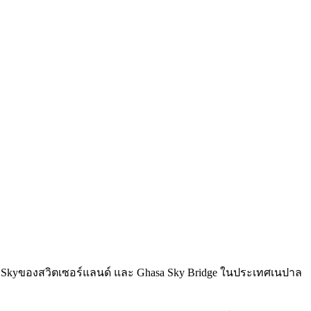
iff Skyของสวิตเซอร์แลนด์ และ Ghasa Sky Bridge ในประเทศเนปาล