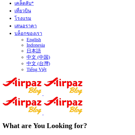
เคล็ดลับ*
เที่ยวบิน
โรงแรม
เสนอราคา
บล็อกของเรา
English
Indonesia
日本語
中文 (中国)
中文 (台灣)
Tiếng Việt
What are You Looking for?