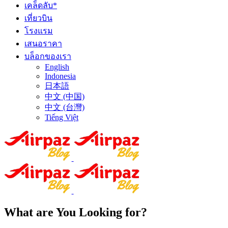
เคล็ดลับ*
เที่ยวบิน
โรงแรม
เสนอราคา
บล็อกของเรา
English
Indonesia
日本語
中文 (中国)
中文 (台灣)
Tiếng Việt
What are You Looking for?