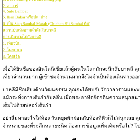
2. ลาวาร์
4. Sate Lembat
5. Ikan Bakar หรือปลาย่าง
6. เป็น Siap Sambal Matah (Chichen กับ Sambal ดิบ)
สถานบันเทิงยามค่ำคืนในบาหลี
การเดินทางไปยังบาหลี
1. เที่ยวบิน
2. โดยถนน
3. โดยเรือ
เมื่อได้ยินชื่อของอินโดนีเซียแล้วผู้คนในโลกมักจะนึกถึบบาหลี
เที่ยวจำนวนมาก ผู้เข้าชมจำนวนมากจึงไม่จำเป็นต้องเดินทางออก
บาหลีมีชื่อเสียงด้านวัฒนธรรม คุณจะได้พบกับวัดวาอารามและพร
แม้กระทั่งการเต้นรำกับคลื่น เมื่อพระอาทิตย์ตกดินความสนุกสนานไม
เต็มไปด้วยฟลอร์เต้นรำ
อย่าลืมหาอะไรใส่ท้อง วันหยุดพักผ่อนกับท้องที่หิวก็ไม่สนุกเ
จำหน่ายของที่ระลึกหลายชนิด ต้องการข้อมูลเพิ่มเติมหรือไม่? 