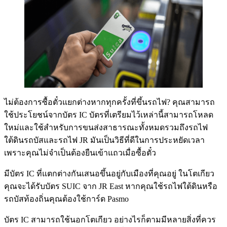
ไม่ต้องการซื้อตั๋วแยกต่างหากทุกครั้งที่ขึ้นรถไฟ? คุณสามารถ
ใช้ประโยชน์จากบัตร IC บัตรที่เตรียมไว้เหล่านี้สามารถโหลด
ใหม่และใช้สำหรับการขนส่งสาธารณะทั้งหมดรวมถึงรถไฟ
ใต้ดินรถบัสและรถไฟ JR มันเป็นวิธีที่ดีในการประหยัดเวลา
เพราะคุณไม่จำเป็นต้องยืนเข้าแถวเมื่อซื้อตั๋ว
มีบัตร IC ที่แตกต่างกันเสนอขึ้นอยู่กับเมืองที่คุณอยู่ ในโตเกียว
คุณจะได้รับบัตร SUIC จาก JR East หากคุณใช้รถไฟใต้ดินหรือ
รถบัสท้องถิ่นคุณต้องใช้การ์ด Pasmo
บัตร IC สามารถใช้นอกโตเกียว อย่างไรก็ตามมีหลายสิ่งที่ควร