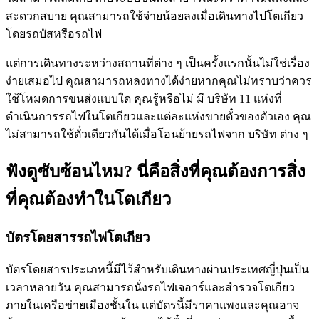
สะดวกสบาย คุณสามารถใช้จ่ายน้อยลงเมื่อเดินทางไปโตเกียว
โดยรถบัสหรือรถไฟ
แต่การเดินทางระหว่างสถานที่ต่าง ๆ เป็นครั้งแรกนั้นไม่ใช่เรื่อง
ง่ายเสมอไป คุณสามารถหลงทางได้ง่ายหากคุณไม่ทราบว่าควร
ใช้โหมดการขนส่งแบบใด คุณรู้หรือไม่ มี บริษัท 11 แห่งที่
ดำเนินการรถไฟในโตเกียวและแต่ละแห่งขายตั๋วของตัวเอง คุณ
ไม่สามารถใช้ตั๋วเดียวกันได้เมื่อโอนย้ายรถไฟจาก บริษัท ต่าง ๆ
ฟังดูซับซ้อนไหม? นี่คือสิ่งที่คุณต้องการสิ่ง
ที่คุณต้องทำในโตเกียว
บัตรโดยสารรถไฟโตเกียว
บัตรโดยสารประเภทนี้มีไว้สำหรับเดินทางผ่านประเทศญี่ปุ่นเป็น
เวลาหลายวัน คุณสามารถนั่งรถไฟเจอาร์และสำรวจโตเกียว
ภายในเครือข่ายเมืองชั้นใน แต่บัตรนี้มีราคาแพงและคุณอาจ