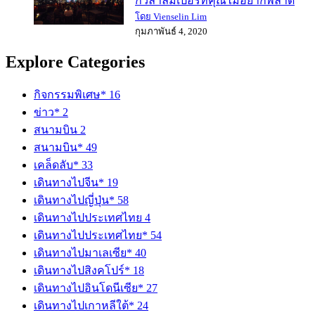
กัวลาลัมเปอร์ที่คุณไม่อยากพลาด
โดย Vienselin Lim
กุมภาพันธ์ 4, 2020
Explore Categories
กิจกรรมพิเศษ*
16
ข่าว*
2
สนามบิน
2
สนามบิน*
49
เคล็ดลับ*
33
เดินทางไปจีน*
19
เดินทางไปญี่ปุ่น*
58
เดินทางไปประเทศไทย
4
เดินทางไปประเทศไทย*
54
เดินทางไปมาเลเซีย*
40
เดินทางไปสิงคโปร์*
18
เดินทางไปอินโดนีเซีย*
27
เดินทางไปเกาหลีใต้*
24