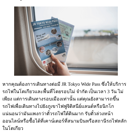
หากคุณต้องการเดินทางต่อมี JR Tokyo Wide Pass ซึ่งให้บริการ
รถไฟในโตเกียวและพื้นที่โดยรอบไม่ จำกัด เป็นเวลา 3 วัน ไม่
เพียง แต่การเดินทางรอบเมืองเท่านั้น แต่คุณยังสามารถขึ้น
รถไฟเพื่อเดินทางไปยังภูเขาไฟฟูจิดิสนีย์แลนด์หรือนิกโก
แน่นอนว่ามันแพงกว่าตั๋วรถไฟใต้ดินมาก รับตั๋วล่วงหน้า
ออนไลน์หรือซื้อได้ที่เคาน์เตอร์ที่สนามบินหรือสถานีรถไฟหลัก
ในโตเกียว