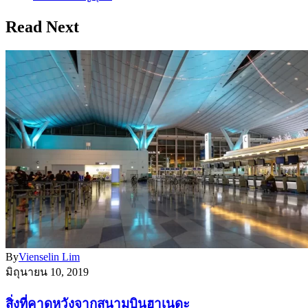
Read Next
By
Vienselin Lim
มิถุนายน 10, 2019
สิ่งที่คาดหวังจากสนามบินฮาเนดะ