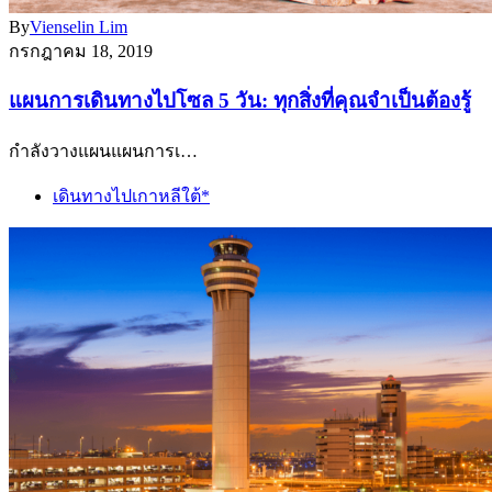
By
Vienselin Lim
กรกฎาคม 18, 2019
แผนการเดินทางไปโซล 5 วัน: ทุกสิ่งที่คุณจำเป็นต้องรู้
กำลังวางแผนแผนการเ…
เดินทางไปเกาหลีใต้*