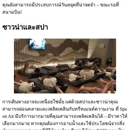
คุณยังสามารถมีประสบการณ์วันหยุดที่น่าจดจำ – ขณะรอที่
สนามบิน!
ซาวน่าและสปา
การเดินทางอาจจะเหนื่อยใช่มั้ย แต่ด้วยสปาและซาวน่าคุณ
สามารถผ่อนคลายและเพลิดเพลินกับทรีทเมนท์ความงาม ที่ Spa
on Air มีบริการมากมายที่คุณสามารถเพลิดเพลินได้ – มีราคาให้
เลือกมากมาย หากคุณต้องการอาบน้ำและใช้ประโยชน์จากสิ่ง