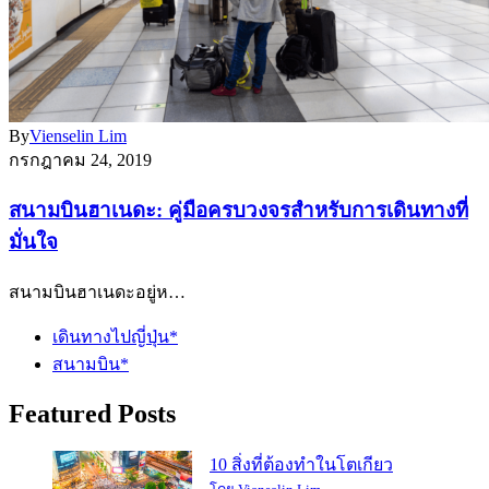
By
Vienselin Lim
กรกฎาคม 24, 2019
สนามบินฮาเนดะ: คู่มือครบวงจรสำหรับการเดินทางที่
มั่นใจ
สนามบินฮาเนดะอยู่ห…
เดินทางไปญี่ปุ่น*
สนามบิน*
Featured Posts
10 สิ่งที่ต้องทำในโตเกียว