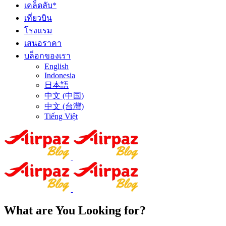
เคล็ดลับ*
เที่ยวบิน
โรงแรม
เสนอราคา
บล็อกของเรา
English
Indonesia
日本語
中文 (中国)
中文 (台灣)
Tiếng Việt
What are You Looking for?