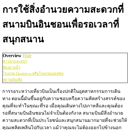
การใช้สิ่งอำนวยความสะดวกที่
สนามบินอินชอนเพื่อรอเวลาที่
สนุกสนาน
Overview
Hide
ซาวน่าและสปา
ห้องอาบน้ำ
โรงแรม Darakhyu หรือโรงแรมแคปซูล
สถานบันเทิง
การรอระหว่างเที่ยวบินเป็นเรื่องปกติในอุตสาหกรรมการเดิน
ทาง ตอนนี้มันขึ้นอยู่กับความชอบหรือความคิดสร้างสรรค์ของ
คุณที่จะทำในขณะที่รอ เมื่อคุณเดินทางไปเกาหลีและคุณต้อง
รอที่สนามบินอินชอนไม่จำเป็นต้องกังวล สนามบินมีสิ่งอำนวย
ความสะดวกที่เป็นประโยชน์และสนุกสนานมากมายที่จะช่วยให้
คุณเพลิดเพลินไปกับเวลา แม้ว่าคุณจะไม่ต้องออกไปข้างนอก