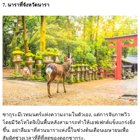
7. นาราที่จังหวัดนารา
ซากุระมีเวทมนตร์แห่งความงามในตัวเอง, แต่การจับภาพวิว
โดยมีวัดโทไดจิเป็นพื้นหลังสามารถทำให้เอฟเฟกต์แข็งแกร่งยิ่ง
ขึ้น. อย่าลืมมาที่สวนนาราแห่งนี้ในช่วงต้นเดือนเมษายนเพื่อ
สัมผัสช่วงเวลาที่ดีที่สุดของดอกซากุระ.