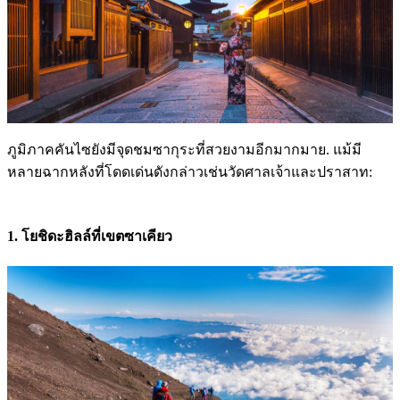
ภูมิภาคคันไซยังมีจุดชมซากุระที่สวยงามอีกมากมาย. แม้มี
หลายฉากหลังที่โดดเด่นดังกล่าวเช่นวัดศาลเจ้าและปราสาท:
1. โยชิดะฮิลล์ที่เขตซาเคียว