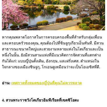
หากคุณพลาดโอกาสในการครอบครองพื้นที่สำหรับกลุ่มเพื่อน
และครอบครัวของคุณ, คุณต้องไปที่ชินจูกุเกียวเอ็นทันที. มีสวน
สาธารณะขนาดใหญ่และสวยงามหลายแห่งในโตเกียวและเป็น
หนึ่งในนั้น. ยังมีสวนสามแห่งที่มีแนวคิดการจัดสวนที่แตกต่าง
กันได้แก่: แบบญี่ปุ่นดั้งเดิม, อังกฤษ, และฝรั่งเศส. ตำแหน่งใน
ใจกลางของเมืองชินจูกุ, โกเอนดูเหมือนว่าจะเป็นโอเอซิสที่ดี.
อ่าน:
เทศกาลทั้งหมดของญี่ปุ่นที่คุณไม่ควรพลาด
4. สวนพระราชวังโตเกียวอิมพีเรียลที่เขตชิโยดะ