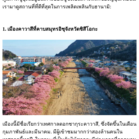
เรามาดูสถานที่ที่ดีที่สุดในการเพลิดเพลินกับฮานามิ:
1. เมืองคาวาสึที่คาบสมุทรอิซุจังหวัดชิสึโอกะ
เมืองนี้มีชื่อเรียกว่าเทศกาลดอกซากุระคาวาสึ, ซึ่งจัดขึ้นในเดือน
กุมภาพันธ์และมีนาคม. มีผู้เข้าชมมากกว่าสองล้านคนใน