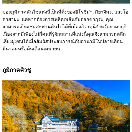
ของภูมิภาคคันไซแห่งนี้เป็นที่ตั้งของฮิโรชิม่า, มิยาจิมะ, และโอ
คายามะ. แต่หากต้องการเพลิดเพลินกับดอกซากุระ, คุณ
สามารถเยี่ยมชมสะพานคินไตได้ที่เมืองอิวาคุนิจังหวัดยามากุจิ.
เนื่องจากมีเพียงไม่กี่คนที่รู้จักสถานที่แห่งนี้คุณจึงสามารถหลีก
เลี่ยงฝูงชนได้เมื่อสัมผัสประสบการณ์กับฮานามิในปลายเดือน
มีนาคมหรือต้นเดือนเมษายน.
ภูมิภาคคิวชู