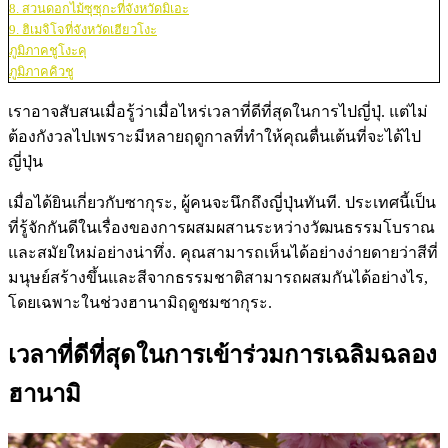
8. สวนดอกไม้ซุซุกะที่จังหวัดมิเอะ
9. ฮิเมจิโจที่จังหวัดเฮียวโงะ
ภูมิภาคชูโงะคุ
ภูมิภาคคิวชู
เราอาจสับสนเมื่อรู้ว่าเมื่อไหร่เวลาที่ดีที่สุดในการไปญี่ปุ่. แต่ไม่
ต้องกังวลไปเพราะมีหลายฤดูกาลที่ทำให้คุณตื่นเต้นที่จะได้ไป
ญี่ปุ่น
เมื่อได้ยินเกี่ยวกับซากุระ, ผู้คนจะนึกถึงญี่ปุ่นทันที. ประเทศนี้เป็น
ที่รู้จักกันดีในเรื่องของการผสมผสานระหว่างวัฒนธรรมโบราณ
และสมัยใหม่อย่างน่าทึ่ง. คุณสามารถเห็นได้อย่างง่ายดายว่าสีที่
มนุษย์สร้างขึ้นและสีจากธรรมชาติสามารถผสมกันได้อย่างไร,
โดยเฉพาะในช่วงฮานามิฤดูชมซากุระ.
เวลาที่ดีที่สุดในการเข้าร่วมการเฉลิมฉลอง
ฮานามิ