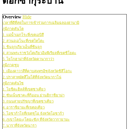
ดอกซากุระบาน
Overview
Hide
เวลาที่ดีที่สุดในการเข้าร่วมการเฉลิมฉลองฮานามิ
ภูมิภาคคันโต
1. แม่น้ำเมกุโระที่เขตเอบิสึ
2. สวนอุเอโนะที่เขตไทโตะ
3. ชินจูกุเกียวเอ็นที่ชินจูกุ
4. สวนพระราชวังโตเกียวอิมพีเรียลที่เขตชิโยดะ
5. โยโกฮาม่าที่จังหวัดคานากาว่า
ภูมิภาคชูบุ
1. เมืองคาวาสึที่คาบสมุทรอิซุจังหวัดชิสึโอกะ
2. ปราสาทมัตสึโมโต้ที่จังหวัดนากาโน่
ภูมิภาคคันไซ
1. โยชิดะฮิลล์ที่เขตซาเคียว
2. ซันเน็นซาคะที่กิออน ย่านฮิกาชิยาม่า
3. ถนนสายปรัชญาที่เขตซาเคียว
4. อาราชิยามะที่เขตอุเคียว
5. โอซาก้าโจที่เขตชูโอ จังหวัดโอซาก้า
6. ภูเขาโคยะ(โคยะซัง) ที่จังหวัดวากายามะ
7. นาราที่จังหวัดนารา