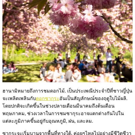
ฮานามิหมายถึงการชมดอกไม้. เป็นประเพณีประจำปีที่ชาวญี่ปุ่น
จะเพลิดเพลินกับ
ดอกซากุระ
อันเป็นสัญลักษณ์ของฤดูใบไม้ผลิ.
โดยปกติจะเกิดขึ้นในช่วงปลายเดือนมีนาคมถึงต้นเดือน
พฤษภาคม, ช่วงเวลาในการชมซากุระอาจแตกต่างกันไปใน
แต่ละภูมิภาคขึ้นอยู่กับอุณหภูมิ, ฝน, และลม.
ซากุระจะเริ่มบานจากพื้นที่ทางใต้, ค่อยๆไหลไปอย่างมีชีวิตชีวา