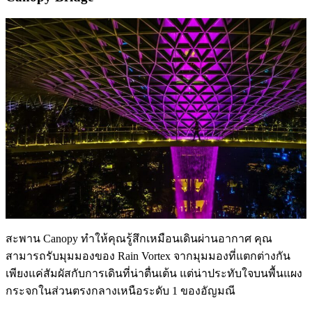
สะพาน Canopy ทำให้คุณรู้สึกเหมือนเดินผ่านอากาศ คุณ
สามารถรับมุมมองของ Rain Vortex จากมุมมองที่แตกต่างกัน
เพียงแค่สัมผัสกับการเดินที่น่าตื่นเต้น แต่น่าประทับใจบนพื้นแผง
กระจกในส่วนตรงกลางเหนือระดับ 1 ของอัญมณี