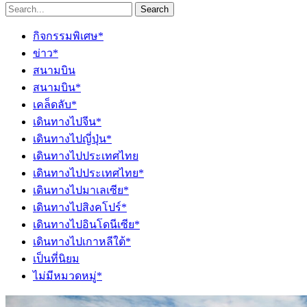
Search
กิจกรรมพิเศษ*
ข่าว*
สนามบิน
สนามบิน*
เคล็ดลับ*
เดินทางไปจีน*
เดินทางไปญี่ปุ่น*
เดินทางไปประเทศไทย
เดินทางไปประเทศไทย*
เดินทางไปมาเลเซีย*
เดินทางไปสิงคโปร์*
เดินทางไปอินโดนีเซีย*
เดินทางไปเกาหลีใต้*
เป็นที่นิยม
ไม่มีหมวดหมู่*