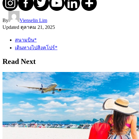
By
Vienselin Lim
Updated
ตุลาคม 21, 2025
สนามบิน*
เดินทางไปสิงคโปร์*
Read Next