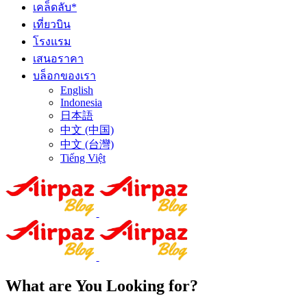
เคล็ดลับ*
เที่ยวบิน
โรงแรม
เสนอราคา
บล็อกของเรา
English
Indonesia
日本語
中文 (中国)
中文 (台灣)
Tiếng Việt
What are You Looking for?