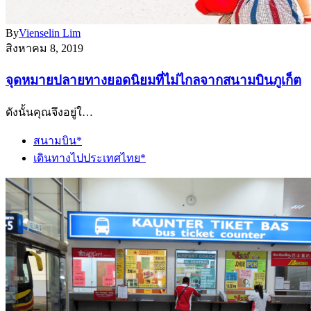
By
Vienselin Lim
สิงหาคม 8, 2019
จุดหมายปลายทางยอดนิยมที่ไม่ไกลจากสนามบินภูเก็ต
ดังนั้นคุณจึงอยู่ใ…
สนามบิน*
เดินทางไปประเทศไทย*