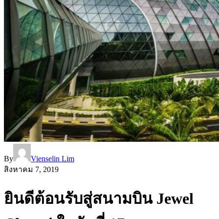
By
Vienselin Lim
สิงหาคม 7, 2019
ยินดีต้อนรับสู่สนามบิน Jewel