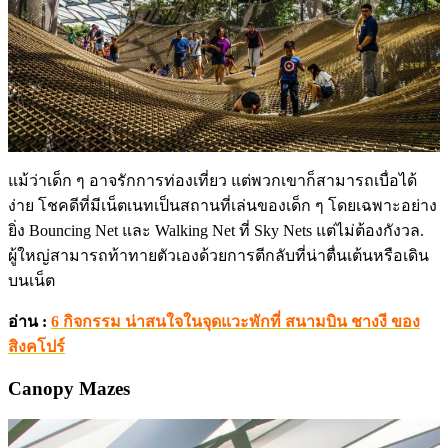
แม้ว่าเด็ก ๆ อาจรักการท่องเที่ยว แต่พวกเขาก็สามารถเบื่อได้
ง่าย โชคดีที่มีเน็ตเนทเป็นสถานที่เล่นของเด็ก ๆ โดยเฉพาะอย่าง
ยิ่ง Bouncing Net และ Walking Net ที่ Sky Nets แต่ไม่ต้องกังวล.
ผู้ใหญ่สามารถท้าทายตัวเองด้วยการตีกลับที่น่าตื่นเต้นหรือเดิน
บนเน็ต
อ่าน :
6 กิจกรรม น่าสนใจในจุดแวะพักที่ สนามบิน ชางงี ของ
สิงคโปร์
Canopy Mazes