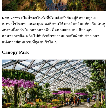
Rain Vortex เป็นน้ำตกในร่มที่มีมนต์ขลังยืนอยู่ที่ความสูง 40
เมตร น้ำไหลจะแสดงมุมมองที่ชวนให้หลงใหลในแต่ละวัน มันดู
งดงามยิ่งกว่าในเวลากลางคืนเมื่อฉายแสงและเสียง คุณ
สามารถเพลิดเพลินไปกับวิวที่สวยงามและสัมผัสกับช่วงเวลา
แห่งการผ่อนคลายที่จุดชมวิวใด ๆ
Canopy Park