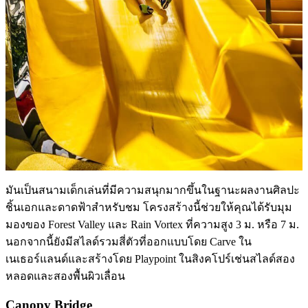
มันเป็นสนามเด็กเล่นที่มีความสนุกมากขึ้นในฐานะผลงานศิลปะ
ชิ้นเอกและดาดฟ้าสำหรับชม โครงสร้างนี้ช่วยให้คุณได้รับมุม
มองของ Forest Valley และ Rain Vortex ที่ความสูง 3 ม. หรือ 7 ม.
นอกจากนี้ยังมีสไลด์รวมสี่ตัวที่ออกแบบโดย Carve ใน
เนเธอร์แลนด์และสร้างโดย Playpoint ในสิงคโปร์เช่นสไลด์สอง
หลอดและสองพื้นผิวเลื่อน
Canopy Bridge