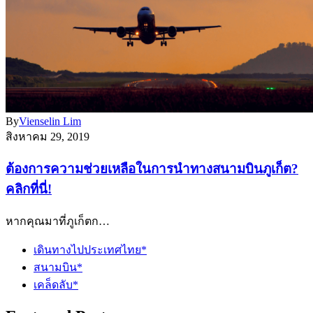
By
Vienselin Lim
สิงหาคม 29, 2019
ต้องการความช่วยเหลือในการนำทางสนามบินภูเก็ต?
คลิกที่นี่!
หากคุณมาที่ภูเก็ตก…
เดินทางไปประเทศไทย*
สนามบิน*
เคล็ดลับ*