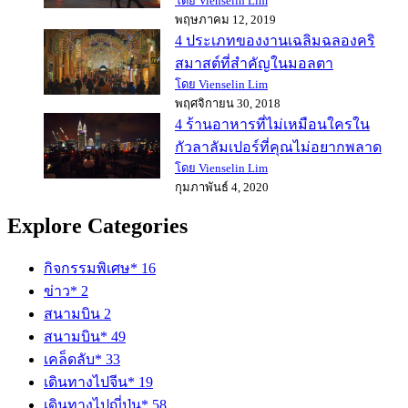
โดย Vienselin Lim
พฤษภาคม 12, 2019
4 ประเภทของงานเฉลิมฉลองคริ
สมาสต์ที่สำคัญในมอลตา
โดย Vienselin Lim
พฤศจิกายน 30, 2018
4 ร้านอาหารที่ไม่เหมือนใครใน
กัวลาลัมเปอร์ที่คุณไม่อยากพลาด
โดย Vienselin Lim
กุมภาพันธ์ 4, 2020
Explore Categories
กิจกรรมพิเศษ*
16
ข่าว*
2
สนามบิน
2
สนามบิน*
49
เคล็ดลับ*
33
เดินทางไปจีน*
19
เดินทางไปญี่ปุ่น*
58