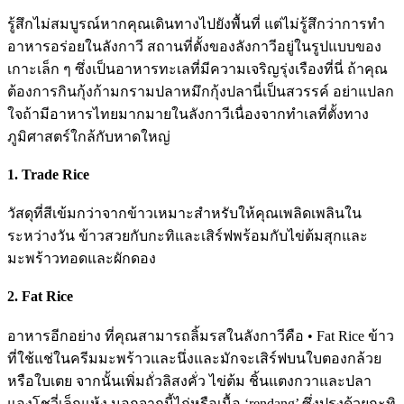
รู้สึกไม่สมบูรณ์หากคุณเดินทางไปยังพื้นที่ แต่ไม่รู้สึกว่าการทำ
อาหารอร่อยในลังกาวี สถานที่ตั้งของลังกาวีอยู่ในรูปแบบของ
เกาะเล็ก ๆ ซึ่งเป็นอาหารทะเลที่มีความเจริญรุ่งเรืองที่นี่ ถ้าคุณ
ต้องการกินกุ้งก้ามกรามปลาหมึกกุ้งปลานี่เป็นสวรรค์ อย่าแปลก
ใจถ้ามีอาหารไทยมากมายในลังกาวีเนื่องจากทำเลที่ตั้งทาง
ภูมิศาสตร์ใกล้กับหาดใหญ่
1. Trade Rice
วัสดุที่สีเข้มกว่าจากข้าวเหมาะสำหรับให้คุณเพลิดเพลินใน
ระหว่างวัน ข้าวสวยกับกะทิและเสิร์ฟพร้อมกับไข่ต้มสุกและ
มะพร้าวทอดและผักดอง
2. Fat Rice
อาหารอีกอย่าง ที่คุณสามารถลิ้มรสในลังกาวีคือ • Fat Rice ข้าว
ที่ใช้แช่ในครีมมะพร้าวและนึ่งและมักจะเสิร์ฟบนใบตองกล้วย
หรือใบเตย จากนั้นเพิ่มถั่วลิสงคั่ว ไข่ต้ม ชิ้นแตงกวาและปลา
แองโชวี่เล็กแห้ง นอกจากนี้ไก่หรือเนื้อ ‘rendang’ ซึ่งปรุงด้วยกะทิ