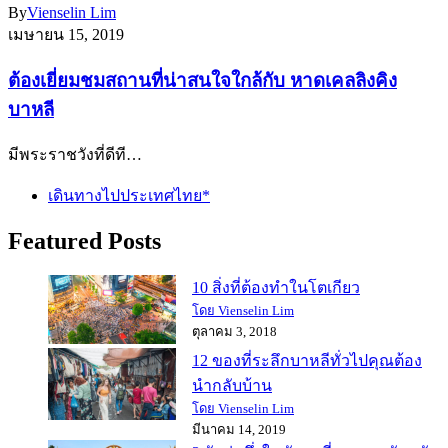
By
Vienselin Lim
เมษายน 15, 2019
ต้องเยี่ยมชมสถานที่น่าสนใจใกล้กับ หาดเคลลิงคิง
บาหลี
มีพระราชวังที่ดีที…
เดินทางไปประเทศไทย*
Featured Posts
10 สิ่งที่ต้องทำในโตเกียว
โดย Vienselin Lim
ตุลาคม 3, 2018
12 ของที่ระลึกบาหลีทั่วไปคุณต้อง
นำกลับบ้าน
โดย Vienselin Lim
มีนาคม 14, 2019