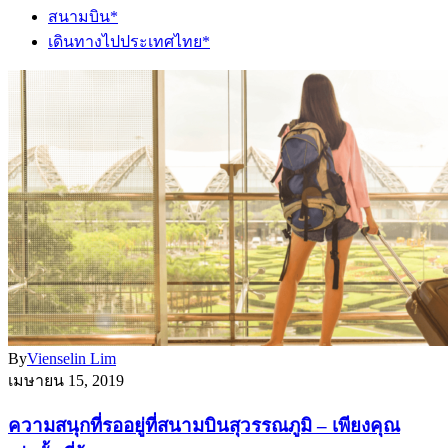
สนามบิน*
เดินทางไปประเทศไทย*
By
Vienselin Lim
เมษายน 15, 2019
ความสนุกที่รออยู่ที่สนามบินสุวรรณภูมิ – เพียงคุณ