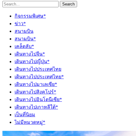
Search
กิจกรรมพิเศษ*
ข่าว*
สนามบิน
สนามบิน*
เคล็ดลับ*
เดินทางไปจีน*
เดินทางไปญี่ปุ่น*
เดินทางไปประเทศไทย
เดินทางไปประเทศไทย*
เดินทางไปมาเลเซีย*
เดินทางไปสิงคโปร์*
เดินทางไปอินโดนีเซีย*
เดินทางไปเกาหลีใต้*
เป็นที่นิยม
ไม่มีหมวดหมู่*