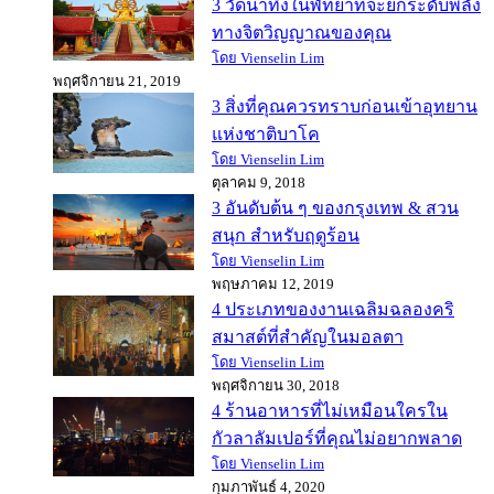
3 วัดน่าทึ่งในพัทยาที่จะยกระดับพลัง
ทางจิตวิญญาณของคุณ
โดย Vienselin Lim
พฤศจิกายน 21, 2019
3 สิ่งที่คุณควรทราบก่อนเข้าอุทยาน
แห่งชาติบาโค
โดย Vienselin Lim
ตุลาคม 9, 2018
3 อันดับต้น ๆ ของกรุงเทพ & สวน
สนุก สำหรับฤดูร้อน
โดย Vienselin Lim
พฤษภาคม 12, 2019
4 ประเภทของงานเฉลิมฉลองคริ
สมาสต์ที่สำคัญในมอลตา
โดย Vienselin Lim
พฤศจิกายน 30, 2018
4 ร้านอาหารที่ไม่เหมือนใครใน
กัวลาลัมเปอร์ที่คุณไม่อยากพลาด
โดย Vienselin Lim
กุมภาพันธ์ 4, 2020