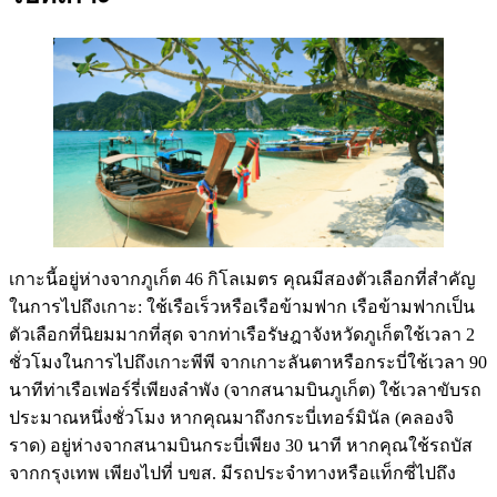
เกาะนี้อยู่ห่างจากภูเก็ต 46 กิโลเมตร คุณมีสองตัวเลือกที่สำคัญ
ในการไปถึงเกาะ: ใช้เรือเร็วหรือเรือข้ามฟาก เรือข้ามฟากเป็น
ตัวเลือกที่นิยมมากที่สุด จากท่าเรือรัษฎาจังหวัดภูเก็ตใช้เวลา 2
ชั่วโมงในการไปถึงเกาะพีพี จากเกาะลันตาหรือกระบี่ใช้เวลา 90
นาทีท่าเรือเฟอร์รี่เพียงลำพัง (จากสนามบินภูเก็ต) ใช้เวลาขับรถ
ประมาณหนึ่งชั่วโมง หากคุณมาถึงกระบี่เทอร์มินัล (คลองจิ
ราด) อยู่ห่างจากสนามบินกระบี่เพียง 30 นาที หากคุณใช้รถบัส
จากกรุงเทพ เพียงไปที่ บขส. มีรถประจำทางหรือแท็กซี่ไปถึง