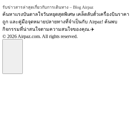
รับข่าวสารล่าสุดเกี่ยวกับการเดินทาง – Blog Airpaz
ค้นหาแรงบันดาลใจวันหยุดสุดพิเศษ เคล็ดลับตั๋วเครื่องบินราคา
ถูก และคู่มือจุดหมายปลายทางที่จำเป็นกับ Airpaz! ค้นพบ
กิจกรรมที่น่าสนใจตามความสนใจของคุณ.✈️
© 2026 Airpaz.com. All rights reserved.