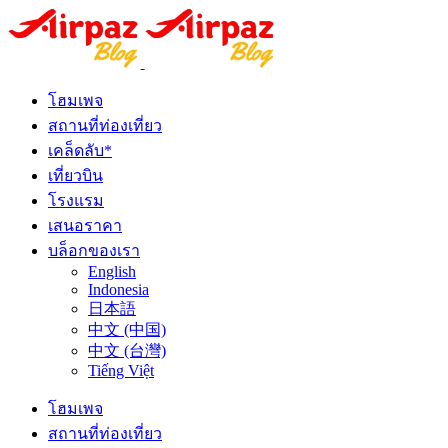
โฮมเพจ
สถานที่ท่องเที่ยว
เคล็ดลับ*
เที่ยวบิน
โรงแรม
เสนอราคา
บล็อกของเรา
English
Indonesia
日本語
中文 (中国)
中文 (台灣)
Tiếng Việt
โฮมเพจ
สถานที่ท่องเที่ยว