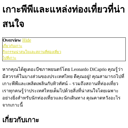
เกาะพีพีและแหล่งท่องเที่ยวที่น่า
สนใจ
Overview
Hide
เกี่ยวกับเกาะ
กิจกรรมน่าสนใจและสถานที่ท่องเที่ยว
ไปที่เกาะ
หากคุณได้ดูเดอะบีชภาพยนตร์โดย Leonardo DiCaprio คุณรู้ว่า
มีสวรรค์ในบางส่วนของประเทศไทย ดีคุณอยู่! คุณสามารถไปที่
เกาะพีพีและเพลิดเพลินกับทิวทัศน์ – รวมถึงสถานที่ท่องเที่ยว
เราทุกคนรู้ว่าประเทศไทยเต็มไปด้วยสิ่งที่น่าสนใจโดยเฉพาะ
อย่างยิ่งสำหรับนักท่องเที่ยวและนักเดินทาง คุณคาดหวังอะไร
จากเกาะนี้
เกี่ยวกับเกาะ