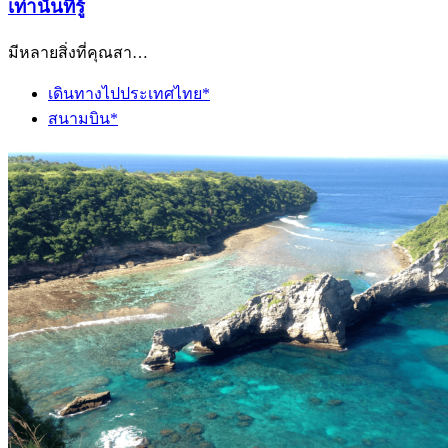
เท่านั้นที่รู้
มีหลายสิ่งที่คุณสา…
เดินทางไปประเทศไทย*
สนามบิน*