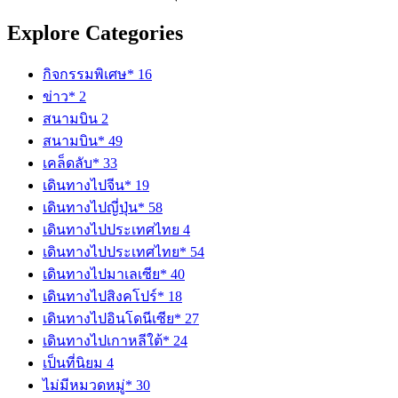
Explore Categories
กิจกรรมพิเศษ*
16
ข่าว*
2
สนามบิน
2
สนามบิน*
49
เคล็ดลับ*
33
เดินทางไปจีน*
19
เดินทางไปญี่ปุ่น*
58
เดินทางไปประเทศไทย
4
เดินทางไปประเทศไทย*
54
เดินทางไปมาเลเซีย*
40
เดินทางไปสิงคโปร์*
18
เดินทางไปอินโดนีเซีย*
27
เดินทางไปเกาหลีใต้*
24
เป็นที่นิยม
4
ไม่มีหมวดหมู่*
30