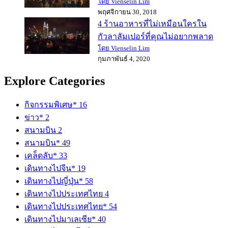
โดย Vienselin Lim
พฤศจิกายน 30, 2018
4 ร้านอาหารที่ไม่เหมือนใครใน
กัวลาลัมเปอร์ที่คุณไม่อยากพลาด
โดย Vienselin Lim
กุมภาพันธ์ 4, 2020
Explore Categories
กิจกรรมพิเศษ*
16
ข่าว*
2
สนามบิน
2
สนามบิน*
49
เคล็ดลับ*
33
เดินทางไปจีน*
19
เดินทางไปญี่ปุ่น*
58
เดินทางไปประเทศไทย
4
เดินทางไปประเทศไทย*
54
เดินทางไปมาเลเซีย*
40