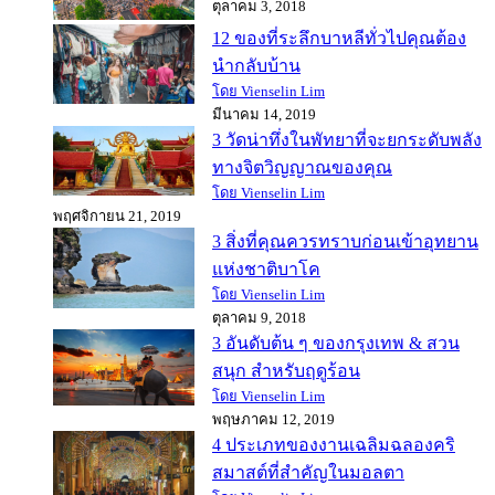
ตุลาคม 3, 2018
12 ของที่ระลึกบาหลีทั่วไปคุณต้อง
นำกลับบ้าน
โดย Vienselin Lim
มีนาคม 14, 2019
3 วัดน่าทึ่งในพัทยาที่จะยกระดับพลัง
ทางจิตวิญญาณของคุณ
โดย Vienselin Lim
พฤศจิกายน 21, 2019
3 สิ่งที่คุณควรทราบก่อนเข้าอุทยาน
แห่งชาติบาโค
โดย Vienselin Lim
ตุลาคม 9, 2018
3 อันดับต้น ๆ ของกรุงเทพ & สวน
สนุก สำหรับฤดูร้อน
โดย Vienselin Lim
พฤษภาคม 12, 2019
4 ประเภทของงานเฉลิมฉลองคริ
สมาสต์ที่สำคัญในมอลตา