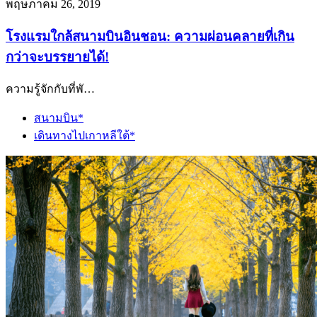
พฤษภาคม 26, 2019
โรงแรมใกล้สนามบินอินชอน: ความผ่อนคลายที่เกิน
กว่าจะบรรยายได้!
ความรู้จักกับที่พั…
สนามบิน*
เดินทางไปเกาหลีใต้*