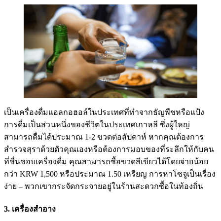
เป็นเครื่องดื่มแอลกอฮอล์ในประเทศที่ทำจากธัญพืชหรือแป้ง
การดื่มเป็นส่วนหนึ่งของชีวิตในประเทศเกาหลี ซึ่งผู้ใหญ่
สามารถดื่มได้ประมาณ 1-2 ขวดต่อสัปดาห์ หากคุณต้องการ
สำรวจสุราด้วยตัวคุณเองหรือต้องการมอบของที่ระลึกให้กับคน
ที่ชื่นชอบเครื่องดื่ม คุณสามารถซื้อขวดสีเขียวได้โดยจ่ายน้อย
กว่า KRW 1,500 หรือประมาณ 1.50 เหรียญ การหาโซจูเป็นเรื่อง
ง่าย – พวกเขากระจัดกระจายอยู่ในร้านสะดวกซื้อในท้องถิ่น
3. เครื่องสำอาง