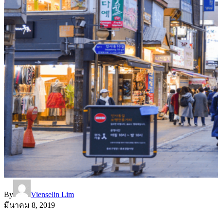
By
Vienselin Lim
มีนาคม 8, 2019