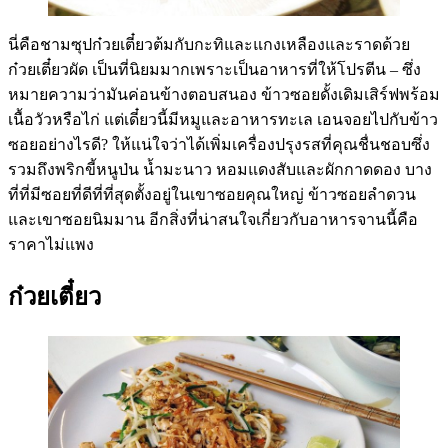
นี่คือชามซุปก๋วยเตี๋ยวต้มกับกะทิและแกงเหลืองและราดด้วย
ก๋วยเตี๋ยวผัด เป็นที่นิยมมากเพราะเป็นอาหารที่ให้โปรตีน – ซึ่ง
หมายความว่ามันค่อนข้างตอบสนอง ข้าวซอยดั้งเดิมเสิร์ฟพร้อม
เนื้อวัวหรือไก่ แต่เดี๋ยวนี้มีหมูและอาหารทะเล เอนจอยไปกับข้าว
ซอยอย่างไรดี? ให้แน่ใจว่าได้เพิ่มเครื่องปรุงรสที่คุณชื่นชอบซึ่ง
รวมถึงพริกขี้หนูป่น น้ำมะนาว หอมแดงสับและผักกาดดอง บาง
ที่ที่มีซอยที่ดีที่ที่สุดตั้งอยู่ในเขาซอยคุณใหญ่ ข้าวซอยลำดวน
และเขาซอยนิมมาน อีกสิ่งที่น่าสนใจเกี่ยวกับอาหารจานนี้คือ
ราคาไม่แพง
ก๋วยเตี๋ยว