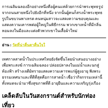
การเฉลิมฉลองอีกอย่างหนึ่งคือผู้คนแห่ด้วยการนำพระพุทธรูป
จากถนนสายหนึ่งไปยังอีกที่หนึ่ง จากนั้นผู้คนก็สรงน้ำพระพุทธ
รูปในขบวนพาเหรด คนหนุ่มสาวจะแสดงความขอบคุณและ
แสดงความเคารพต่อผู้ใหญ่ในพิธีกรรม พวกเขาเทน้ำที่มีกลิ่น
หอมลงในมือและแต่งตัวพวกเขาในเสื้อผ้าใหม่
อ่าน :
วัดที่น่าตื่นตาตื่นใจใ
เทศกาลสาดน้ำในประเทศไทยยังจัดขึ้นโดยนำเสนอบางอย่าง
เพื่อพระสงฆ์ การเฉลิมฉลอง ปล่อยปลาลงในแม่น้ำและนกสู่
ท้องฟ้า สร้างเจดีย์ทรายแสดงความเคารพแก่ผู้สูงอายุ ฟังพระ
ธรรมเทศนาและที่ดีที่สุดคือการสาดน้ำ เชื่อว่ากิจกรรมเหล่านี้
ทั้งหมดจะนำมาซึ่งสุขภาพที่ดี อายุยืนและความเจริญรุ่งเรือง
เคล็ดลับในวันสงกรานต์สำหรับนักท่อง
เที่ยว