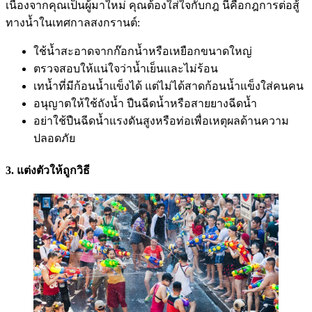
เนื่องจากคุณเป็นผู้มาใหม่ คุณต้องใส่ใจกับกฎ นี่คือกฎการต่อสู้
ทางน้ำในเทศกาลสงกรานต์:
ใช้น้ำสะอาดจากก๊อกน้ำหรือเหยือกขนาดใหญ่
ตรวจสอบให้แน่ใจว่าน้ำเย็นและไม่ร้อน
เทน้ำที่มีก้อนน้ำแข็งได้ แต่ไม่ได้สาดก้อนน้ำแข็งใส่คนคน
อนุญาตให้ใช้ถังน้ำ ปืนฉีดน้ำหรือสายยางฉีดน้ำ
อย่าใช้ปืนฉีดน้ำแรงดันสูงหรือท่อเพื่อเหตุผลด้านความ
ปลอดภัย
3. แต่งตัวให้ถูกวิธี