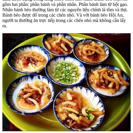
gồm hai phần: phần bánh và phần nhân. Phần bánh làm từ bột gạo.
Nhân bánh bèo thường làm từ các nguyên liệu chính là tôm và thịt.
Bánh bèo được đổ trong các chén nhỏ. Và với bánh bèo Hội An,
người ta thường ăn trực tiếp trong các chén nhỏ mà không cần lấy
ra.