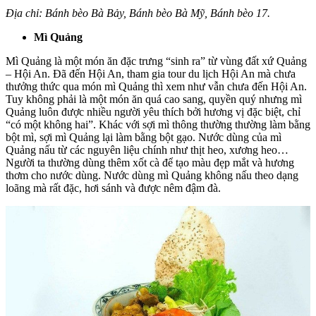
Địa chỉ: Bánh bèo Bà Bảy, Bánh bèo Bà Mỹ, Bánh bèo 17.
Mì Quảng
Mì Quảng là một món ăn đặc trưng “sinh ra” từ vùng đất xứ Quảng
– Hội An. Đã đến Hội An, tham gia tour du lịch Hội An mà chưa
thưởng thức qua món mì Quảng thì xem như vẫn chưa đến Hội An.
Tuy không phải là một món ăn quá cao sang, quyền quý nhưng mì
Quảng luôn được nhiều người yêu thích bởi hương vị đặc biệt, chỉ
“có một không hai”. Khác với sợi mì thông thường thường làm bằng
bột mì, sợi mì Quảng lại làm bằng bột gạo. Nước dùng của mì
Quảng nấu từ các nguyên liệu chính như thịt heo, xương heo…
Người ta thường dùng thêm xốt cà để tạo màu đẹp mắt và hương
thơm cho nước dùng. Nước dùng mì Quảng không nấu theo dạng
loãng mà rất đặc, hơi sánh và được nêm đậm đà.