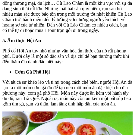
động thương mại, du lịch… Cù Lao Chàm là một khu vực với sự đa
dạng sinh thái rất lớn. Những loài hải sản quý hiếm, rạn san hô
nhiều màu sắc được bảo tồn trong môi trường tốt nhất khiến Cù Lao
Chàm trở thành điểm đến lý tưởng với những người yêu thích vẻ
hoang sơ của tự nhiên. Đến với Cù Lào Chàm có nhiều cách, bạn
có thể tự đi hoặc mua 1 tour trọn gói đi trong ngày.
5. Ẩm thực Hội An
Phố cổ Hội An tuy nhỏ nhưng văn hóa ẩm thực của nó rất phong
phú. Dưới đây là một số đặc sản và địa chỉ để bạn thưởng thức khi
đến thăm địa danh đặc biệt này:
Cơm Gà Phố Hội
Với tất cả sự khéo léo và tỉ mỉ trong cách chế biến, người Hội An đã
tạo ra một món cơm gà đủ để tạo nên một món ăn đặc biệt cho địa
phương này: cơm gà phố Hội. Món này được ăn kèm với hành tây,
đu đủ, rau Trà Quế. Ngoài ra, món này còn ăn kèm một bát súp bao
gồm tim gà, gan và thận, làm tăng tính hấp dẫn của món ăn.