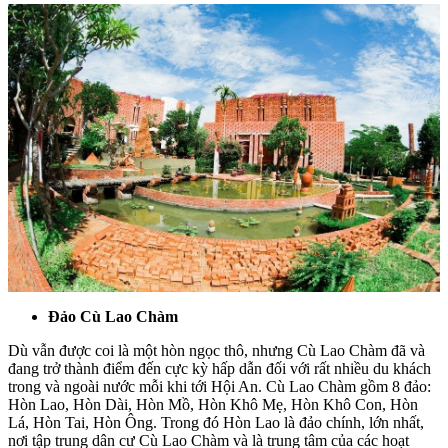
Đảo Cù Lao Chàm
Dù vẫn được coi là một hòn ngọc thô, nhưng Cù Lao Chàm đã và
đang trở thành điểm đến cực kỳ hấp dẫn đối với rất nhiều du khách
trong và ngoài nước mỗi khi tới Hội An. Cù Lao Chàm gồm 8 đảo:
Hòn Lao, Hòn Dài, Hòn Mồ, Hòn Khô Mẹ, Hòn Khô Con, Hòn
Lá, Hòn Tai, Hòn Ông. Trong đó Hòn Lao là đảo chính, lớn nhất,
nơi tập trung dân cư Cù Lao Chàm và là trung tâm của các hoạt