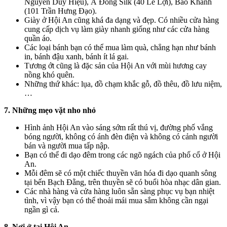
Nguyễn Duy Hiệu), Á Đông Silk (40 Lê Lợi), Bảo Khánh
(101 Trần Hưng Đạo).
Giày ở Hội An cũng khá đa dạng và đẹp. Có nhiều cửa hàng
cung cấp dịch vụ làm giày nhanh giống như các cửa hàng
quần áo.
Các loại bánh bạn có thể mua làm quà, chẳng hạn như bánh
in, bánh đậu xanh, bánh ít lá gai.
Tương ớt cũng là đặc sản của Hội An với mùi hương cay
nồng khó quên.
Những thứ khác: lụa, đồ chạm khắc gỗ, đồ thêu, đồ lưu niệm,
…
7. Những mẹo vặt nho nhỏ
Hình ảnh Hội An vào sáng sớm rất thú vị, đường phố vắng
bóng người, không có ánh đèn điện và không có cảnh người
bán và người mua tấp nập.
Bạn có thể đi dạo đêm trong các ngõ ngách của phố cổ ở Hội
An.
Mỗi đêm sẽ có một chiếc thuyền văn hóa đi dạo quanh sông
tại bến Bạch Đằng, trên thuyền sẽ có buổi hòa nhạc dân gian.
Các nhà hàng và cửa hàng luôn sẵn sàng phục vụ bạn nhiệt
tình, vì vậy bạn có thể thoải mái mua sắm không cần ngại
ngần gì cả.
8. Nơi ở tại Hội An