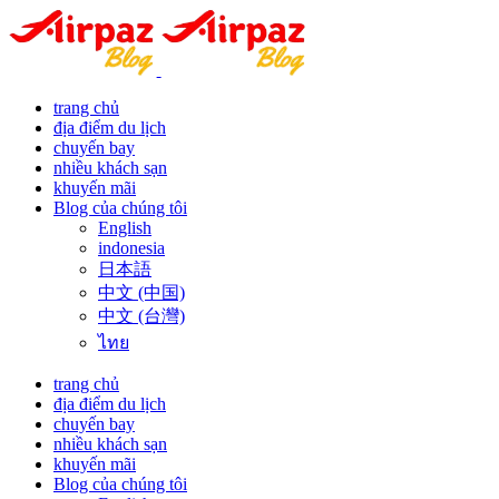
trang chủ
địa điểm du lịch
chuyến bay
nhiều khách sạn
khuyến mãi
Blog của chúng tôi
English
indonesia
日本語
中文 (中国)
中文 (台灣)
ไทย
trang chủ
địa điểm du lịch
chuyến bay
nhiều khách sạn
khuyến mãi
Blog của chúng tôi