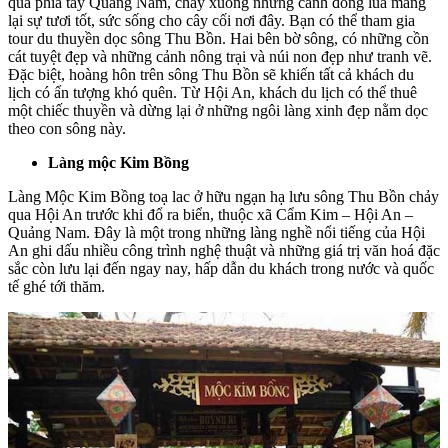
qua phía tây Quảng Nam, chảy xuống những cánh đồng lúa mang
lại sự tươi tốt, sức sống cho cây cối nơi đây. Bạn có thể tham gia
tour du thuyền dọc sông Thu Bồn. Hai bên bờ sông, có những cồn
cát tuyệt đẹp và những cảnh nông trại và núi non đẹp như tranh vẽ.
Đặc biệt, hoàng hôn trên sông Thu Bồn sẽ khiến tất cả khách du
lịch có ấn tượng khó quên. Từ Hội An, khách du lịch có thể thuê
một chiếc thuyền và dừng lại ở những ngôi làng xinh đẹp nằm dọc
theo con sông này.
Làng mộc Kim Bồng
Làng Mộc Kim Bồng toạ lac ở hữu ngạn hạ lưu sông Thu Bồn chảy
qua Hội An trước khi đổ ra biển, thuộc xã Cẩm Kim – Hội An –
Quảng Nam. Đây là một trong những làng nghề nổi tiếng của Hội
An ghi dấu nhiều công trình nghệ thuật và những giá trị văn hoá đặc
sắc còn lưu lại đến ngay nay, hấp dẫn du khách trong nước và quốc
tế ghé tới thăm.