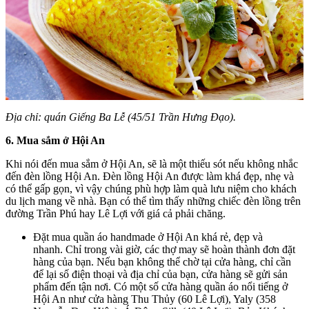
Địa chỉ: quán Giếng Ba Lễ (45/51 Trần Hưng Đạo).
6. Mua sắm ở Hội An
Khi nói đến mua sắm ở Hội An, sẽ là một thiếu sót nếu không nhắc
đến đèn lồng Hội An. Đèn lồng Hội An được làm khá đẹp, nhẹ và
có thể gấp gọn, vì vậy chúng phù hợp làm quà lưu niệm cho khách
du lịch mang về nhà. Bạn có thể tìm thấy những chiếc đèn lồng trên
đường Trần Phú hay Lê Lợi với giá cả phải chăng.
Đặt mua quần áo handmade ở Hội An khá rẻ, đẹp và
nhanh. Chỉ trong vài giờ, các thợ may sẽ hoàn thành đơn đặt
hàng của bạn. Nếu bạn không thể chờ tại cửa hàng, chỉ cần
để lại số điện thoại và địa chỉ của bạn, cửa hàng sẽ gửi sản
phẩm đến tận nơi. Có một số cửa hàng quần áo nổi tiếng ở
Hội An như cửa hàng Thu Thủy (60 Lê Lợi), Yaly (358