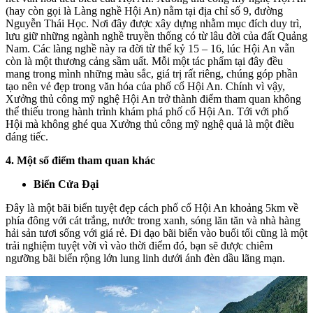
(hay còn gọi là Làng nghề Hội An) nằm tại địa chỉ số 9, đường
Nguyễn Thái Học. Nơi đây được xây dựng nhằm mục đích duy trì,
lưu giữ những ngành nghề truyền thống có từ lâu đời của đất Quảng
Nam. Các làng nghề này ra đời từ thế kỷ 15 – 16, lúc Hội An vẫn
còn là một thương cảng sầm uất. Mỗi một tác phẩm tại đây đều
mang trong mình những màu sắc, giá trị rất riêng, chúng góp phần
tạo nên vẻ đẹp trong văn hóa của phố cổ Hội An. Chính vì vậy,
Xưởng thủ công mỹ nghệ Hội An trở thành điểm tham quan không
thể thiếu trong hành trình khám phá phố cổ Hội An. Tới với phố
Hội mà không ghé qua Xưởng thủ công mỹ nghệ quả là một điều
đáng tiếc.
4. Một số điểm tham quan khác
Biển Cửa Đại
Đây là một bãi biển tuyệt đẹp cách phố cổ Hội An khoảng 5km về
phía đông với cát trắng, nước trong xanh, sóng lăn tăn và nhà hàng
hải sản tươi sống với giá rẻ. Đi dạo bãi biển vào buổi tối cũng là một
trải nghiệm tuyệt vời vì vào thời điểm đó, bạn sẽ được chiêm
ngưỡng bãi biển rộng lớn lung linh dưới ánh đèn dầu lãng mạn.