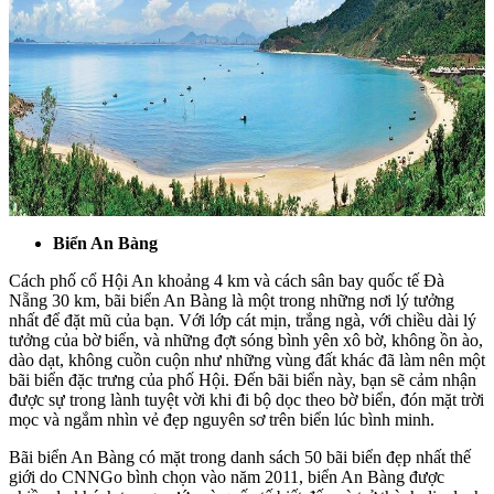
Biển An Bàng
Cách phố cổ Hội An khoảng 4 km và cách sân bay quốc tế Đà
Nẵng 30 km, bãi biển An Bàng là một trong những nơi lý tưởng
nhất để đặt mũ của bạn. Với lớp cát mịn, trắng ngà, với chiều dài lý
tưởng của bờ biển, và những đợt sóng bình yên xô bờ, không ồn ào,
dào dạt, không cuồn cuộn như những vùng đất khác đã làm nên một
bãi biển đặc trưng của phố Hội. Đến bãi biển này, bạn sẽ cảm nhận
được sự trong lành tuyệt vời khi đi bộ dọc theo bờ biển, đón mặt trời
mọc và ngắm nhìn vẻ đẹp nguyên sơ trên biển lúc bình minh.
Bãi biển An Bàng có mặt trong danh sách 50 bãi biển đẹp nhất thế
giới do CNNGo bình chọn vào năm 2011, biển An Bàng được