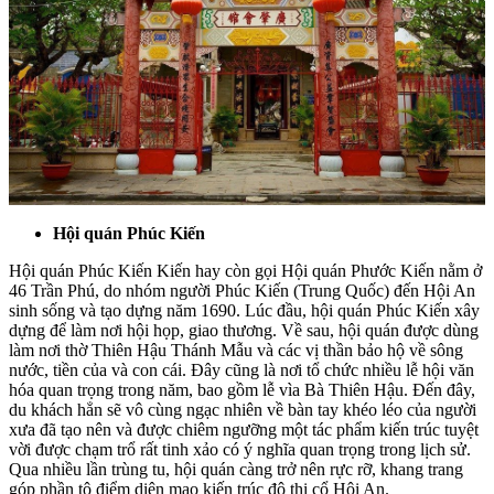
Hội quán Phúc Kiến
Hội quán Phúc Kiến Kiến hay còn gọi Hội quán Phước Kiến nằm ở
46 Trần Phú, do nhóm người Phúc Kiến (Trung Quốc) đến Hội An
sinh sống và tạo dựng năm 1690. Lúc đầu, hội quán Phúc Kiến xây
dựng để làm nơi hội họp, giao thương. Về sau, hội quán được dùng
làm nơi thờ Thiên Hậu Thánh Mẫu và các vị thần bảo hộ về sông
nước, tiền của và con cái. Đây cũng là nơi tổ chức nhiều lễ hội văn
hóa quan trọng trong năm, bao gồm lễ vìa Bà Thiên Hậu. Đến đây,
du khách hẳn sẽ vô cùng ngạc nhiên về bàn tay khéo léo của người
xưa đã tạo nên và được chiêm ngưỡng một tác phẩm kiến trúc tuyệt
vời được chạm trổ rất tinh xảo có ý nghĩa quan trọng trong lịch sử.
Qua nhiều lần trùng tu, hội quán càng trở nên rực rỡ, khang trang
góp phần tô điểm diện mạo kiến trúc đô thị cổ Hội An.