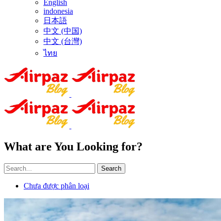
English
indonesia
日本語
中文 (中国)
中文 (台灣)
ไทย
What are You Looking for?
Search
Chưa được phân loại