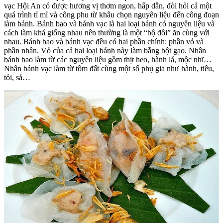
vạc Hội An có được hương vị thơm ngon, hấp dẫn, đòi hỏi cả một
quá trình tỉ mỉ và công phu từ khâu chọn nguyên liệu đến công đoạn
làm bánh. Bánh bao và bánh vạc là hai loại bánh có nguyên liệu và
cách làm khá giống nhau nên thường là một “bộ đôi” ăn cùng với
nhau. Bánh bao và bánh vạc đều có hai phần chính: phần vỏ và
phần nhân. Vỏ của cả hai loại bánh này làm bằng bột gạo. Nhân
bánh bao làm từ các nguyên liệu gồm thịt heo, hành lá, mộc nhĩ…
Nhân bánh vạc làm từ tôm đất cùng một số phụ gia như hành, tiêu,
tỏi, sả…