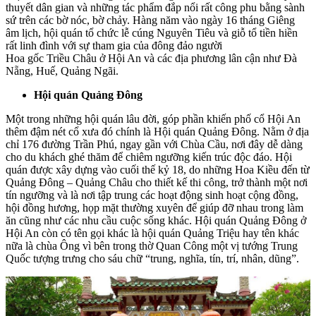
thuyết dân gian và những tác phẩm đắp nổi rất công phu bằng sành
sứ trên các bờ nóc, bờ chảy. Hàng năm vào ngày 16 tháng Giêng
âm lịch, hội quán tổ chức lễ cúng Nguyên Tiêu và giỗ tổ tiền hiền
rất linh đình với sự tham gia của đông đảo người
Hoa gốc Triều Châu ở Hội An và các địa phương lân cận như Đà
Nẵng, Huế, Quảng Ngãi.
Hội quán Quảng Đông
Một trong những hội quán lâu đời, góp phần khiến phố cổ Hội An
thêm đậm nét cổ xưa đó chính là Hội quán Quảng Đông. Nằm ở địa
chỉ 176 đường Trần Phú, ngay gần với Chùa Cầu, nơi đây dễ dàng
cho du khách ghé thăm để chiêm ngưỡng kiến trúc độc đáo. Hội
quán được xây dựng vào cuối thế kỷ 18, do những Hoa Kiều đến từ
Quảng Đông – Quảng Châu cho thiết kế thi công, trở thành một nơi
tín ngưỡng và là nơi tập trung các hoạt động sinh hoạt cộng đồng,
hội đồng hương, họp mặt thường xuyên để giúp đỡ nhau trong làm
ăn cũng như các nhu cầu cuộc sống khác. Hội quán Quảng Đông ở
Hội An còn có tên gọi khác là hội quán Quảng Triệu hay tên khác
nữa là chùa Ông vì bên trong thờ Quan Công một vị tướng Trung
Quốc tượng trưng cho sáu chữ “trung, nghĩa, tín, trí, nhân, dũng”.