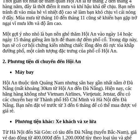
Thời gian tốt nhất để tham quan Hội An là từ tháng 2 đến tháng 4
hàng năm, đây là thời điểm ít mưa và khí hậu khá dễ ​​chịu. Bạn nên
tránh đi vào mùa hè vì nhiệt độ cao sẽ làm bạn khó chịu vì cái nóng
ở đây. Mùa mưa từ tháng 10 đến tháng 11 cũng sẽ khiến bạn gặp trở
ngại vì mưa lớn và độ ẩm cao.
Một gợi ý nho nhỏ là bạn nên ghé thăm Hội An vào ngày 14 hoặc
ngày 15 tháng giêng âm lịch để tham dự đêm phố cổ. Trong dịp này,
bạn sẽ có cơ hội chứng kiến ​​những chiếc lồng đèn đỏ rực tỏa khắp
đường phố, một cảnh tượng đặc trưng của phố cổ Hội An.
2. Phương tiện di chuyển đến Hội An
Máy bay
Hội An thuộc tỉnh Quảng Nam nhưng sân bay gần nhất nằm ở Đà
Nẵng (mất khoảng 30km từ Hội An đến Đà Nẵng). Hiện nay, các
hãng hàng không như Vietnam Airlines, Vietjetair, Jetstar, đều có
các chuyến bay từ Thành phố Hồ Chí Minh và Hà Nội đến Đà
Nẵng. Bạn nên đặt vé trước từ 3 đến 6 tháng để có thể mua được vé
giá rẻ.
Phương tiện khác: Xe khách và xe lửa
Từ Hà Nội đến Sài Gòn: có tàu đến Đà Nẵng (tuyến Bắc-Nam), giá
vé dao động từ 400.000đ đến 1.200.000đ tùy theo loại tàu và ghế