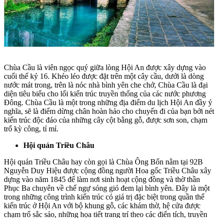
Chùa Cầu là viên ngọc quý giữa lòng Hội An được xây dựng vào
cuối thế kỷ 16. Khéo léo được đặt trên một cây cầu, dưới là dòng
nước mát trong, trên là nóc nhà bình yên che chở, Chùa Cầu là đại
diện tiêu biểu cho lối kiến trúc truyền thống của các nước phương
Đông. Chùa Cầu là một trong những địa điểm du lịch Hội An đầy ý
nghĩa, sẽ là điểm dừng chân hoàn hảo cho chuyến đi của bạn bởi nét
kiến trúc độc đáo của những cây cột bằng gỗ, được sơn son, chạm
trổ kỳ công, tỉ mỉ.
Hội quán Triều Châu
Hội quán Triều Châu hay còn gọi là Chùa Ông Bổn nằm tại 92B
Nguyễn Duy Hiệu được cộng đồng người Hoa gốc Triều Châu xây
dựng vào năm 1845 để làm nơi sinh hoạt cộng đồng và thờ thần
Phục Ba chuyên về chế ngự sóng gió đem lại bình yên. Đây là một
trong những công trình kiến trúc có giá trị đặc biệt trong quần thể
kiến trúc ở Hội An với bộ khung gỗ, các khám thờ, hệ cửa được
chạm trổ sắc sảo, những họa tiết trang trí theo các điển tích, truyền