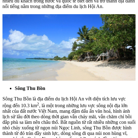
nhiều du khách trong nước và quốc tế biết đến và trở thành dịa danh
nổi tiếng nằm trong những địa điểm du lịch Hội An.
Sông Thu Bồn
Sông Thu Bồn là địa điểm du lịch Hội An với diện tích lưu vực
2
rộng đến 10.3 km
, là một trong những lưu vực sông nội địa lớn
nhất của đất nước Việt Nam, mang đậm dấu ấn văn hoá, hình ảnh
lịch sử lâu đời theo dòng thời gian vẫn chảy mãi, vẫn chăm chỉ bồi
đắp phù sa làm nên châu thổ. Bắt nguồn từ rất nhiều những con suối
nhỏ chảy xuống từ ngọn núi Ngọc Linh, sông Thu Bồn được hình
thành từ đó tràn đầy sinh lực, dòng sông đi qua núi non hùng vĩ,