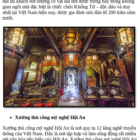
hút du khách bởi những cổ vật lâu đời được trưng bày trong không
gian ngôi nhà đặc biệt là chiếc chén Khổng Tử – độc đáo và duy
nhất tại Việt Nam hiện nay, được gia đình sưu tầm từ 200 trăm năm
trước.
Xưởng thủ công mỹ nghệ Hội An
Xưởng thủ công mỹ nghệ Hội An là nơi quy tụ 12 làng nghề truyền
thống của Việt Nam. Đây là nơi tập hợp và làm sống động rất nhiều
nét văn hóa tiêu biểu của Hội An. Xưởng thủ công mỹ nghệ Hội An