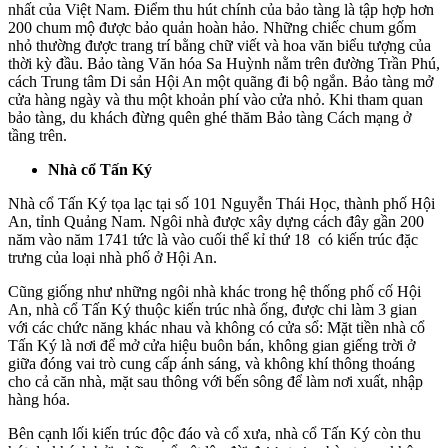
nhất của Việt Nam. Điểm thu hút chính của bảo tàng là tập hợp hơn
200 chum mộ được bảo quản hoàn hảo. Những chiếc chum gốm
nhỏ thường được trang trí bằng chữ viết và hoa văn biểu tượng của
thời kỳ đầu. Bảo tàng Văn hóa Sa Huỳnh nằm trên đường Trần Phú,
cách Trung tâm Di sản Hội An một quãng đi bộ ngắn. Bảo tàng mở
cửa hàng ngày và thu một khoản phí vào cửa nhỏ. Khi tham quan
bảo tàng, du khách đừng quên ghé thăm Bảo tàng Cách mạng ở
tầng trên.
Nhà cổ Tấn Ký
Nhà cổ Tấn Ký tọa lạc tại số 101 Nguyễn Thái Học, thành phố Hội
An, tỉnh Quảng Nam. Ngôi nhà được xây dựng cách đây gần 200
năm vào năm 1741 tức là vào cuối thể kỉ thứ 18 có kiến trúc đặc
trưng của loại nhà phố ở Hội An.
Cũng giống như những ngôi nhà khác trong hệ thống phố cố Hội
An, nhà cổ Tấn Ký thuộc kiến trúc nhà ống, được chi làm 3 gian
với các chức năng khác nhau và không có cửa sổ: Mặt tiền nhà cổ
Tấn Ký là nơi để mở cửa hiệu buôn bán, không gian giếng trời ở
giữa đóng vai trò cung cấp ánh sáng, và không khí thông thoáng
cho cả căn nhà, mặt sau thông với bến sông để làm nơi xuất, nhập
hàng hóa.
Bên cạnh lối kiến trúc độc đáo và cổ xưa, nhà cổ Tấn Ký còn thu