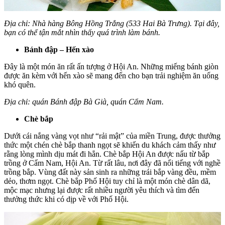
Địa chỉ: Nhà hàng Bông Hồng Trắng (533 Hai Bà Trưng). Tại đây,
bạn có thể tận mắt nhìn thấy quá trình làm bánh.
Bánh đập – Hến xào
Đây là một món ăn rất ấn tượng ở Hội An. Những miếng bánh giòn
được ăn kèm với hến xào sẽ mang đến cho bạn trải nghiệm ăn uống
khó quên.
Địa chỉ: quán Bánh đập Bà Già, quán Cẩm Nam.
Chè bắp
Dưới cái nắng vàng vọt như “rải mật” của miền Trung, được thưởng
thức một chén chè bắp thanh ngọt sẽ khiến du khách cảm thấy như
rằng lòng mình dịu mát đi hẳn. Chè bắp Hội An được nấu từ bắp
trồng ở Cẩm Nam, Hội An. Từ rất lâu, nơi đây đã nổi tiếng với nghề
trồng bắp. Vùng đất này sản sinh ra những trái bắp vàng đều, mềm
dẻo, thơm ngọt. Chè bắp Phố Hội tuy chỉ là một món chè dân dã,
mộc mạc nhưng lại được rất nhiều người yêu thích và tìm đến
thưởng thức khi có dịp về với Phố Hội.