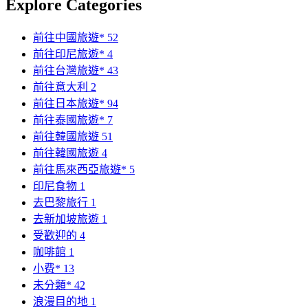
Explore Categories
前往中國旅遊*
52
前往印尼旅遊*
4
前往台灣旅遊*
43
前往意大利
2
前往日本旅遊*
94
前往泰國旅遊*
7
前往韓國旅遊
51
前往韓國旅遊
4
前往馬來西亞旅遊*
5
印尼食物
1
去巴黎旅行
1
去新加坡旅遊
1
受歡迎的
4
咖啡館
1
小费*
13
未分類*
42
浪漫目的地
1