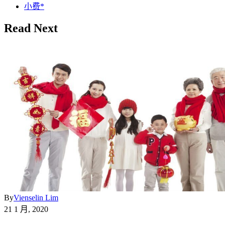
小费*
Read Next
By
Vienselin Lim
21 1 月, 2020