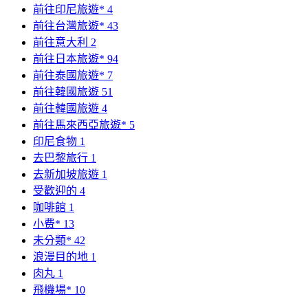
前往印尼旅遊*
4
前往台灣旅遊*
43
前往意大利
2
前往日本旅遊*
94
前往泰國旅遊*
7
前往韓國旅遊
51
前往韓國旅遊
4
前往馬來西亞旅遊*
5
印尼食物
1
去巴黎旅行
1
去新加坡旅遊
1
受歡迎的
4
咖啡館
1
小费*
13
未分類*
42
浪漫目的地
1
肉丸
1
飛機場*
10