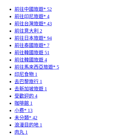
前往中國旅遊*
52
前往印尼旅遊*
4
前往台灣旅遊*
43
前往意大利
2
前往日本旅遊*
94
前往泰國旅遊*
7
前往韓國旅遊
51
前往韓國旅遊
4
前往馬來西亞旅遊*
5
印尼食物
1
去巴黎旅行
1
去新加坡旅遊
1
受歡迎的
4
咖啡館
1
小费*
13
未分類*
42
浪漫目的地
1
肉丸
1