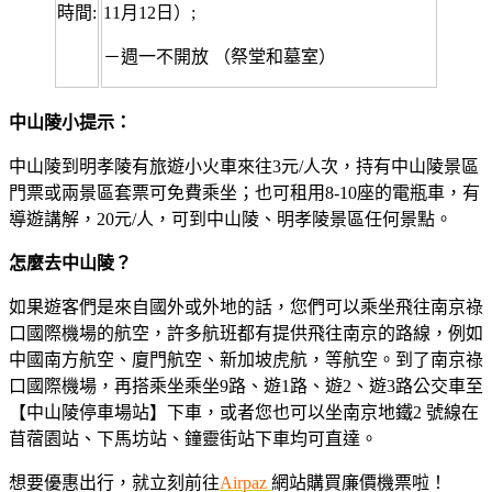
時間:
11月12日）;
－週一不開放 （祭堂和墓室）
中山陵小提示：
中山陵到明孝陵有旅遊小火車來往3元/人次，持有中山陵景區
門票或兩景區套票可免費乘坐；也可租用8-10座的電瓶車，有
導遊講解，20元/人，可到中山陵、明孝陵景區任何景點。
怎麼去中山陵？
如果遊客們是來自國外或外地的話，您們可以乘坐飛往南京祿
口國際機場的航空，許多航班都有提供飛往南京的路線，例如
中國南方航空、廈門航空、新加坡虎航，等航空。到了南京祿
口國際機場，再搭乘坐乘坐9路、遊1路、遊2、遊3路公交車至
【中山陵停車場站】下車，或者您也可以坐南京地鐵2 號線在
苜蓿園站、下馬坊站、鐘靈街站下車均可直達。
想要優惠出行，就立刻前往
Airpaz
網站購買廉價機票啦！