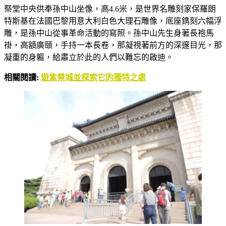
祭堂中央供奉孫中山坐像，高4.6米，是世界名雕刻家保羅朗
特斯基在法國巴黎用意大利白色大理石雕像，底座鐫刻六幅浮
雕，是孫中山從事革命活動的寫照。孫中山先生身著長袍馬
褂，高額廣頤，手持一本長卷，那凝視著前方的深邃目光，那
凝重的身軀，給肅立於此的人們以難忘的啟迪。
相關閱讀:
遊紫禁城並探索它的獨特之處