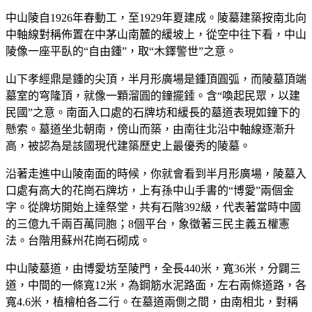
中山陵自1926年春動工，至1929年夏建成。陵墓建築按南北向
中軸線對稱佈置在中茅山南麓的緩坡上，從空中往下看，中山
陵像一座平臥的“自由鍾”，取“木鐸警世”之意。
山下孝經鼎是鍾的尖頂，半月形廣場是鍾頂圓弧，而陵墓頂端
墓室的穹隆頂，就像一顆溜圓的鐘擺錘。含“喚起民眾，以建
民國”之意。南面入口處的石牌坊和緩長的墓道表現如鐘下的
懸索。墓道坐北朝南，傍山而築，由南往北沿中軸線逐漸升
高，被認為是該國現代建築歷史上最優秀的陵墓。
沿著走進中山陵南面的時候，你就會看到半月形廣場，陵墓入
口處有高大的花崗石牌坊，上有孫中山手書的“博愛”兩個金
字。從牌坊開始上達祭堂，共有石階392級，代表著當時中國
的三億九千兩百萬同胞；8個平台，象徵著三民主義五權憲
法。台階用蘇州花崗石砌成。
中山陵墓道，由博愛坊至陵門，全長440米，寬36米，分闢三
道，中間的一條寬12米，為鋼筋水泥路面，左右兩條道路，各
寬4.6米，植檜柏各二行。在墓道兩側之間，由南相北，對稱