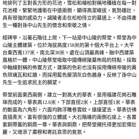
地排列了五對長方形的花池，雪松和檜柏對稱地種植在每一對
花池裡，緊緊地護衛在中道兩側，顯得高潔峻拔，氣勢雄壯，
具有很強的感染力。謁陵者走在松柏侍立的墓道上，不由得產
生一種對孫中山先生的懷念和崇敬之情。
經碑亭，沿著石階往上爬，下一站是中山陵的祭堂。祭堂為中
山陵主體建築，位於海拔高度158米的第十個大平台上。大平
台東西寬137米，南北深38米。處在山頂最高峰，融中西建築
風格於一體，中山陵祭堂吸取中國傳統陵墓佈局的特點，採取
中軸線對稱的佈置方式，建築的色彩也沒有採用傳統帝陵的黃
色琉璃瓦和紅牆，而採用藍色屋頂灰白色牆身。反映了孫中山
先生一生追求民主的願望。
祭堂前面東西兩側，建立一對高大的華表，是用福建花崗石雕
琢而成的。華表高12.6米，下部直徑2米，上部直徑1米。華表
的斷面為六角形，六面均飾浮雕卷雲紋。遠遠望去，華表彷彿
直插青天，富有很強的立體感。大石階邊的兩側石座上，各置
紫銅帶蓋的銅鼎一尊。華表與銅鼎，把祭堂襯托得更加宏偉壯
麗，又增添了肅穆和寄託哀思的氣氛。