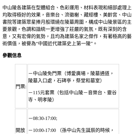
中山陵各建築在型體組合、色彩運用、材料表現和細部處理上
均取得極好的效果，音樂台、流徽榭、藏經樓、美齡宮、中山
書院等建築眾星捧月般環繞在陵墓周圍，構成中山陵景區的主
要景觀，色調和諧統一更增強了莊嚴的氣氛，既有深刻的含
意，又有宏偉的氣勢，且均為建築名家之傑作，有著極高的藝
術價值，被譽為“中國近代建築史上第一陵”。
參觀信息
－中山陵免門票（博愛廣場，陵墓通道，
陵墓入口處，石碑亭，祭堂和墓室）
門票:
－115元套票（包括中山陵－音樂台、靈谷
寺、明孝陵）
－08:30-17:00;
開放
－10:00-17:00 （孫中山先生誕辰的時候，