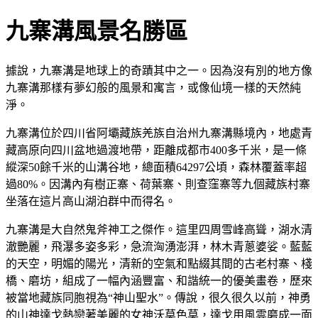
九寨溝風景名勝區
據說，九寨溝是地球上的奇蹟其中之一。因為沒有別的地方像
九寨溝那樣有夢幻般的風景和寓言，或像仙境一樣的天然純
淨。
九寨溝位於四川省阿壩藏族羌族自治州九寨溝縣境內，地處青
藏高原向四川盆地過渡地帶，距離成都市400多千米，是一條
縱深50餘千米的山溝谷地，總面積64297公頃，森林覆蓋率超
過80%。因溝內有樹正寨、荷葉寨、則查窪寨等九個藏族村寨
坐落在這片高山湖泊群中而得名。
九寨溝是大自然鬼斧神工之傑作。這里四周雪峰高聳，湖水清
澈艷麗，飛瀑多姿多彩，急流洶湧澎湃，林木青蔥婆娑。藍藍
的天空，明媚的陽光，清新的空氣和點綴其間的古老村寨、棧
橋、磨坊，組成了一幅內涵豐富、和諧統一的優美畫卷，歷來
被當地藏族同胞視為“神山聖水”。傳說，很久很久以前，神勇
的山神達戈熱戀著美麗的女神沃莫色莫，達戈用風雲磨成一面