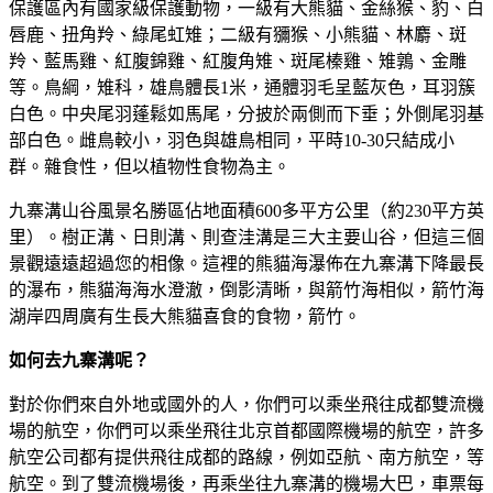
保護區內有國家級保護動物，一級有大熊貓、金絲猴、豹、白
唇鹿、扭角羚、綠尾虹雉；二級有獼猴、小熊貓、林麝、斑
羚、藍馬雞、紅腹錦雞、紅腹角雉、斑尾榛雞、雉鶉、金雕
等。鳥綱，雉科，雄鳥體長1米，通體羽毛呈藍灰色，耳羽簇
白色。中央尾羽蓬鬆如馬尾，分披於兩側而下垂；外側尾羽基
部白色。雌鳥較小，羽色與雄鳥相同，平時10-30只結成小
群。雜食性，但以植物性食物為主。
九寨溝山谷風景名勝區佔地面積600多平方公里（約230平方英
里）。樹正溝、日則溝、則查洼溝是三大主要山谷，但這三個
景觀遠遠超過您的相像。這裡的熊貓海瀑佈在九寨溝下降最長
的瀑布，熊貓海海水澄澈，倒影清晰，與箭竹海相似，箭竹海
湖岸四周廣有生長大熊貓喜食的食物，箭竹。
如何去九寨溝呢？
對於你們來自外地或國外的人，你們可以乘坐飛往成都雙流機
場的航空，你們可以乘坐飛往北京首都國際機場的航空，許多
航空公司都有提供飛往成都的路線，例如亞航、南方航空，等
航空。到了雙流機場後，再乘坐往九寨溝的機場大巴，車票每