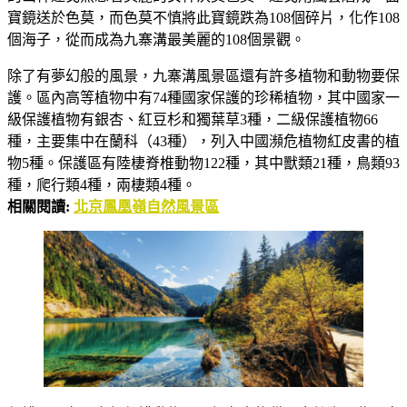
寶鏡送於色莫，而色莫不慎將此寶鏡跌為108個碎片，化作108
個海子，從而成為九寨溝最美麗的108個景觀。
除了有夢幻般的風景，九寨溝風景區還有許多植物和動物要保
護。區內高等植物中有74種國家保護的珍稀植物，其中國家一
級保護植物有銀杏、紅豆杉和獨葉草3種，二級保護植物66
種，主要集中在蘭科（43種），列入中國瀕危植物紅皮書的植
物5種。保護區有陸棲脊椎動物122種，其中獸類21種，鳥類93
種，爬行類4種，兩棲類4種。
相關閱讀:
北京鳳凰嶺自然風景區