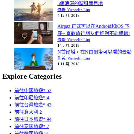
5個浪漫的聖誕節目地
作者: Vienselin Lim
4 12 月, 2018
Airpaz 正式可以在Android和iOS 下
載~ 喜歡旅行朋友們絕對不能錯過!
作者: Vienselin Lim
14 5 月, 2019
N首爾塔，在N首爾塔可以看的景點
作者: Vienselin Lim
1 11 月, 2018
Explore Categories
前往中國旅遊*
52
前往印尼旅遊*
4
前往台灣旅遊*
43
前往意大利
2
前往日本旅遊*
94
前往泰國旅遊*
7
前往韓國旅遊
51