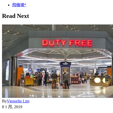
飛機場*
Read Next
By
Vienselin Lim
8 1 月, 2019