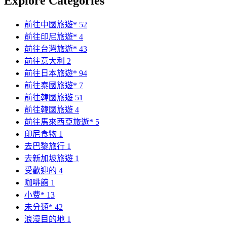
Explore Categories
前往中國旅遊*
52
前往印尼旅遊*
4
前往台灣旅遊*
43
前往意大利
2
前往日本旅遊*
94
前往泰國旅遊*
7
前往韓國旅遊
51
前往韓國旅遊
4
前往馬來西亞旅遊*
5
印尼食物
1
去巴黎旅行
1
去新加坡旅遊
1
受歡迎的
4
咖啡館
1
小费*
13
未分類*
42
浪漫目的地
1