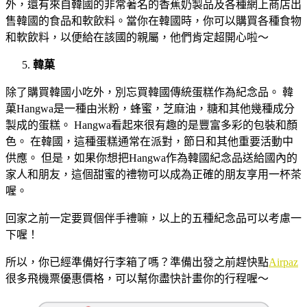
外，還有來自韓國的非常著名的香蕉奶製品及各種網上商店出
售韓國的食品和軟飲料。當你在韓國時，你可以購買各種食物
和軟飲料，以便給在該國的親屬，他們肯定超開心啦～
韓菓
除了購買韓國小吃外，別忘買韓國傳統蛋糕作為紀念品。 韓
菓Hangwa是一種由米粉，蜂蜜，芝麻油，糖和其他幾種成分
製成的蛋糕。 Hangwa看起來很有趣的是豐富多彩的包裝和顏
色。 在韓國，這種蛋糕通常在派對，節日和其他重要活動中
供應。 但是，如果你想把Hangwa作為韓國紀念品送給國內的
家人和朋友，這個甜蜜的禮物可以成為正確的朋友享用一杯茶
喔。
回家之前一定要買個伴手禮嘛，以上的五種紀念品可以考慮一
下喔！
所以，你已經準備好行李箱了嗎？準備出發之前趕快點
Airpaz
很多飛機票優惠價格，可以幫你盡快計畫你的行程喔～