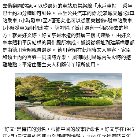
去偕樂園的話,可以從最近的車站JR常磐線「水戶車站」,乘坐
巴士約20分鐘即可到達。 乘坐公共汽車的話,從茨城交通4號車
站乘車,1小時發車1至2個班次,也可以從關東鐵道6號車站乘車,
1小時發車3到4個班次。 這裡除了賞花還有一個必須去的地
方，就是好文婷，好文亭是木造的雙層三樓式建築， 由好文
亭本體和平房結構的奧御殿所構成。據說從選址到建築構思都
是由德川齊昭親自選定。 德川齊昭在此招待文人墨客、家臣
和領土內的百姓一同賦詩弄樂。 奧御殿則是城內失火時的避
難地點。平常由藩主夫人和隨侍丫環所使用。
“好文”是梅花的別名，根據中國的故事所命名。好文亭在1945
年8月2日清晨的空襲中全部遭到燒毀， 1955年之後歷時三年