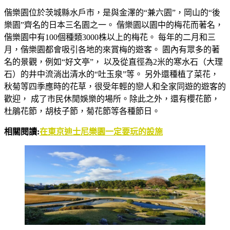
偕樂園位於茨城縣水戶市，是與金澤的“兼六園”，岡山的“後
樂園”齊名的日本三名園之一。 偕樂園以園中的梅花而著名，
偕樂園中有100個種類3000株以上的梅花。 每年的二月和三
月，偕樂園都會吸引各地的來賞梅的遊客。 園內有眾多的著
名的景觀，例如“好文亭”， 以及從直徑為2米的寒水石（大理
石）的井中流淌出清水的“吐玉泉”等。 另外還種植了菜花，
秋菊等四季應時的花草，很受年輕的戀人和全家同遊的遊客的
歡迎， 成了市民休閒娛樂的場所。除此之外，還有櫻花節，
杜鵑花節，胡枝子節，菊花節等各種節日。
相關閱讀:
在東京迪士尼樂園一定要玩的設施