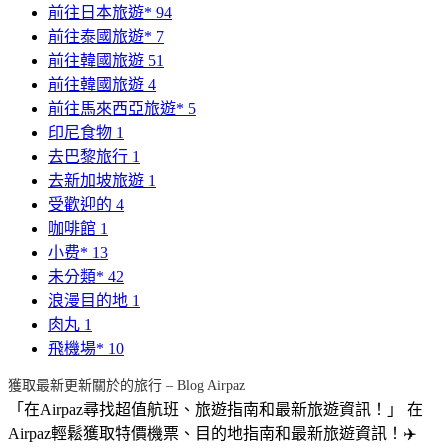
前往日本旅遊*
94
前往泰國旅遊*
7
前往韓國旅遊
51
前往韓國旅遊
4
前往馬來西亞旅遊*
5
印尼食物
1
去巴黎旅行
1
去新加坡旅遊
1
受歡迎的
4
咖啡館
1
小费*
13
未分類*
42
浪漫目的地
1
肉丸
1
飛機場*
10
獲取最新更新關於的旅行 – Blog Airpaz
「在Airpaz尋找超值航班、旅遊指南和最新旅遊資訊！」 在
Airpaz輕鬆獲取特價機票、目的地指南和最新旅遊資訊！✈️