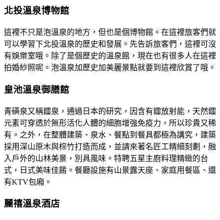
北投溫泉博物館
這裡不只是泡溫泉的地方，但也是個博物館。在這裡旅客們就
可以學習下北投溫泉的歷史和發展。先告訴旅客們，這裡可沒
有娛樂室哦。除了是個歷史的溫泉館，現在也有很多人在這裡
拍婚紗照呢。泡溫泉加歷史加美麗景點就要到這裡欣賞了哦。
皇池溫泉御膳館
青磺泉又稱鐳泉，通過日本的研究，因含有鐳放射能，天然鐳
元素可穿透於無形活化人體的細胞增強免疫力，所以珍貴又稀
有。之外，在整體建築、泉水、餐點到餐具都極為講究，建築
採用深山原木與棕竹打造而成，並請來著名匠工精細刻劃，融
入戶外的山林美景，別具風味。特聘五星主廚料理精緻的台
式，日式美味佳餚。餐廳設施有山景露天座、家庭用餐區、還
有KTV包廂。
麗禧溫泉酒店