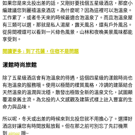
如果您是來北投出差的話，又剛好要找個五星級酒店，那麼小
編建議您到麗禧溫泉酒店。為什麼呢？因為這裡可以泡溫泉。
工作累了，或者冬天來的時候最適合泡溫泉了。而且泡溫泉屋
有三類可以選，那就是私人湯屋，露天風呂，還有戶外風呂。
從房間裡還可以看到一片綠色風景，山林和夜晚美景風味都能
享受到。
閱讀更多 : 到了花蓮，住宿不是問題
漾館時尚旅館
除了五星級酒店會有泡溫泉的待遇，這個四星級的漾館時尚也
有泡溫泉的服務哦。使用以極簡的檏質風格，冷調的建築結合
天然溫泉的溫潤與沈穩，散發出極致全新的溫泉文化，試圖顛
覆湯泉舊主流。為北投的人文感觀及建築式樣上註入豐富的生
命力與品味。
所以呢，冬天或出差的時候來到北投您就不用擔心了。選擇好
酒店好讓您有時間放鬆放鬆。但在那之前可別忘了先訂機票
到
airpaz
哦~