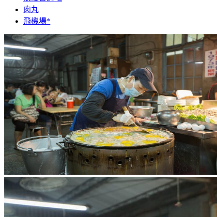
肉丸
飛機場*