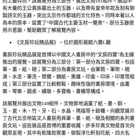
的工藝特色。該展覽分為三部分，展出文物181組件。展品中
有大量的王公貴族墓出土的玉器，以及帶有皇帝年款及刻有御
製詩文的玉器，突出北京作作都城的文化特色。同時本著以人
為本的原本，設置了“中國古代主要玉材一覽表”、部分玉器使
用示意圖，幫助觀眾了解展覽內容。
《文房珍玩精品展》，位於圓形展館六層L廳
書房珍玩精品展是首博以中國文人書房中的“文房四寶”為主線
推出的展覽。該展覽分為三部分：第一部分為文房四寶，包括
筆、墨、紙、硯；第二部分為書房文玩，由筆筒、筆架、硯
滴、水丞、筆洗、臂擱、鎮紙、熏爐、印盒、印床、印章等組
成；第三部分設置了比較輕鬆、趣味性強的書房環境，由畫
案、琴案、圓桌、繡墩、多寶格、書櫃等構成。
該展覽共展出文物149組件，文物質地涵蓋了紙、墨、銅、
玉、瓷、木、竹、牙、石、水晶、瑪瑙等十餘種，向觀眾展示
了古代北京地區文人書房用具筆、墨、紙、硯及相關的系列書
房文玩。這些展品是首博的重要收藏，許多珍貴文物是首次向
觀眾呈現，其中有乾隆款禦墨、御製淳化軒刻花紙、四大名