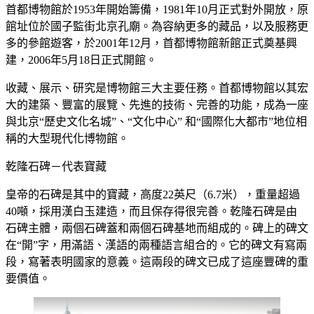
首都博物館於1953年開始籌備，1981年10月正式對外開放，原
館址位於國子監街北京孔廟。為容納更多的藏品，以及服務更
多的參館遊客，於2001年12月，首都博物館新館正式奠基興
建，2006年5月18日正式開館。
收藏、展示、研究是博物館三大主要任務。首都博物館以其宏
大的建築、豐富的展覽、先進的技術、完善的功能，成為一座
與北京“歷史文化名城”、“文化中心” 和“國際化大都市”地位相
稱的大型現代化博物館。
乾隆石碑－代表寶藏
皇帝的石碑是其中的寶藏，高度22英尺（6.7米），重量超過
40噸，採用漢白玉建造，而且保存得很完善。乾隆石碑是由
石碑主體，兩個石碑蓋和兩個石碑基地而組成的。碑上的碑文
在“開”字，用滿語、漢語的兩種語言組合的。它的碑文有寫兩
段，寫著表明國家的意義。這兩段的碑文已成了這座豐碑的重
要價值。