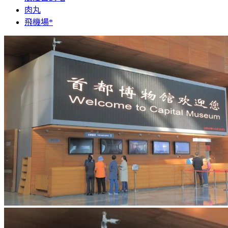
肉丸
飛機場*