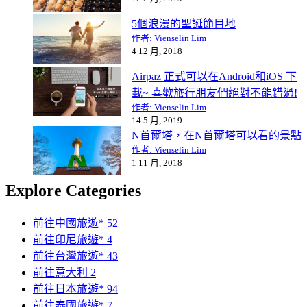
5個浪漫的聖誕節目地
作者: Vienselin Lim
4 12 月, 2018
Airpaz 正式可以在Android和iOS 下
載~ 喜歡旅行朋友們絕對不能錯過!
作者: Vienselin Lim
14 5 月, 2019
N首爾塔，在N首爾塔可以看的景點
作者: Vienselin Lim
1 11 月, 2018
Explore Categories
前往中國旅遊*
52
前往印尼旅遊*
4
前往台灣旅遊*
43
前往意大利
2
前往日本旅遊*
94
前往泰國旅遊*
7