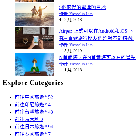
5個浪漫的聖誕節目地
作者: Vienselin Lim
4 12 月, 2018
Airpaz 正式可以在Android和iOS 下
載~ 喜歡旅行朋友們絕對不能錯過!
作者: Vienselin Lim
14 5 月, 2019
N首爾塔，在N首爾塔可以看的景點
作者: Vienselin Lim
1 11 月, 2018
Explore Categories
前往中國旅遊*
52
前往印尼旅遊*
4
前往台灣旅遊*
43
前往意大利
2
前往日本旅遊*
94
前往泰國旅遊*
7