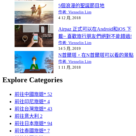
5個浪漫的聖誕節目地
作者: Vienselin Lim
4 12 月, 2018
Airpaz 正式可以在Android和iOS 下
載~ 喜歡旅行朋友們絕對不能錯過!
作者: Vienselin Lim
14 5 月, 2019
N首爾塔，在N首爾塔可以看的景點
作者: Vienselin Lim
1 11 月, 2018
Explore Categories
前往中國旅遊*
52
前往印尼旅遊*
4
前往台灣旅遊*
43
前往意大利
2
前往日本旅遊*
94
前往泰國旅遊*
7