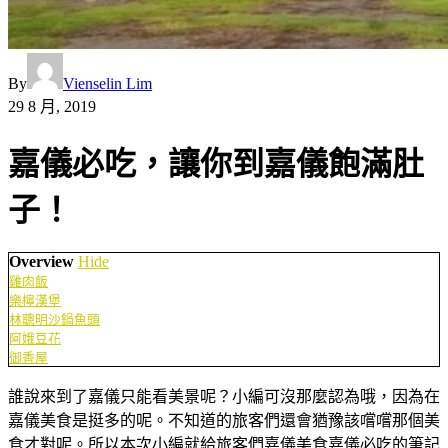
By
Vienselin Lim
29 8 月, 2019
嘉儀必吃，讓你到嘉儀飽滿肚
子！
Overview
Hide
雞肉飯
樂檸漢堡
林聰明沙鍋魚頭
阿娥豆花
御香屋
誰說來到了嘉儀只能看美景呢？小編可沒那麼認為哦，因為在
嘉儀美食是挺多的呢。不知道的旅客們還會猶豫該嚐嚐那個美
食才對呢。所以本次小編就給旅客們嘉儀美食嘉儀必吃的筆記