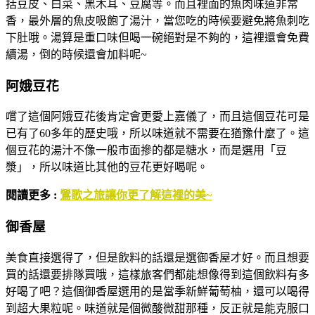
括豆皮、白菜、黑木耳、豆腐等。而且裡面的魚肉味道非常
香，最外層的魚皮吸飽了湯汁，當您吃的時候要避免將魚刺吃
下肚哦。湯算是重口味但喝一碗絕對是不夠的，這裡還會免費
續湯，倒的時候還會加料呢~
阿娥豆花
嚐了這個阿娥豆花後肯定會更愛上嘉儀了，而且這個豆花可是
已有了60多年的歷史哦，所以味道就不需要在猶豫什麼了。這
個豆花的湯汁不像一般市面摻的都是糖水，而是選用「豆
漿」，所以味道比其他的豆花更好喝呢。
閱讀更多 :
鶯歌之旅讓你更了解這裡的美~
御香屋
美食直接選得了，但是飲料的話還是選御香屋才好。而且想要
買的話還要排隊買哦，這樣旅客們都能想像得到這個飲料有多
好喝了吧？這個御香屋選用的是當季新鮮葡萄柚，還可以喝得
到超大果粒呢。味道就是個微酸微甜那種，反正就是能克服口