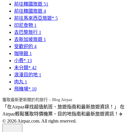
前往韓國旅遊
51
前往韓國旅遊
4
前往馬來西亞旅遊*
5
印尼食物
1
去巴黎旅行
1
去新加坡旅遊
1
受歡迎的
4
咖啡館
1
小费*
13
未分類*
42
浪漫目的地
1
肉丸
1
飛機場*
10
獲取最新更新關於的旅行 – Blog Airpaz
「在Airpaz尋找超值航班、旅遊指南和最新旅遊資訊！」 在
Airpaz輕鬆獲取特價機票、目的地指南和最新旅遊資訊！✈️
© 2026 Airpaz.com. All rights reserved.