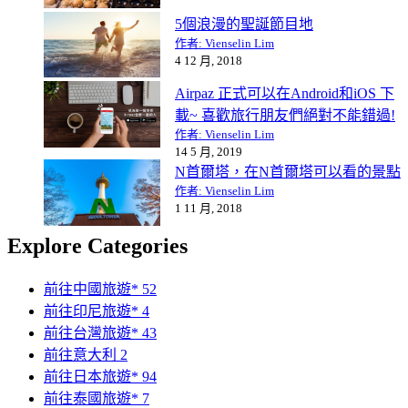
5個浪漫的聖誕節目地
作者: Vienselin Lim
4 12 月, 2018
Airpaz 正式可以在Android和iOS 下
載~ 喜歡旅行朋友們絕對不能錯過!
作者: Vienselin Lim
14 5 月, 2019
N首爾塔，在N首爾塔可以看的景點
作者: Vienselin Lim
1 11 月, 2018
Explore Categories
前往中國旅遊*
52
前往印尼旅遊*
4
前往台灣旅遊*
43
前往意大利
2
前往日本旅遊*
94
前往泰國旅遊*
7