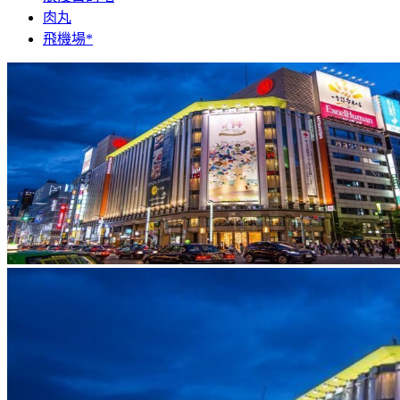
肉丸
飛機場*