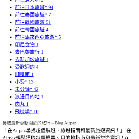
前往日本旅遊*
94
前往泰國旅遊*
7
前往韓國旅遊
51
前往韓國旅遊
4
前往馬來西亞旅遊*
5
印尼食物
1
去巴黎旅行
1
去新加坡旅遊
1
受歡迎的
4
咖啡館
1
小费*
13
未分類*
42
浪漫目的地
1
肉丸
1
飛機場*
10
獲取最新更新關於的旅行 – Blog Airpaz
「在Airpaz尋找超值航班、旅遊指南和最新旅遊資訊！」 在
Airpaz輕鬆獲取特價機票、目的地指南和最新旅遊資訊！✈️