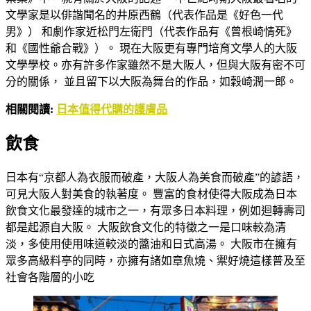
文學家是以俳諧聞名的井原西鶴（代表作品是《好色一代
男》） 和劇作家近松門左衛門（代表作品有《曾根崎情死》
和《國性爺合戰》）。 現在大阪更有專門培育文學人的大阪
文學學校。亦有許多作家雖然不是大阪人，但與大阪有密不可
分的關係， 並且留下以大阪為舞台的作品，如穀崎潤一郎。
相關閱讀:
日本值得代購的護膚品
飲食
日本有“京都人為衣服而破產，大阪人為美食而破產”的諺語，
可見大阪人對美食的執著度。 豐富的食材使得大阪成為日本
飲食文化最發達的城市之一，有眾多日本料理，例如迴轉壽司
都是起源自大阪。 大阪飲食文化的特徵之一是口味較為清
淡，多使用使用味道較淡的醬油和日式高湯。 大阪市在擁有
眾多高級料亭的同時，亦擁有諸如章魚燒、禦好燒這樣普及至
社會各階層的小吃