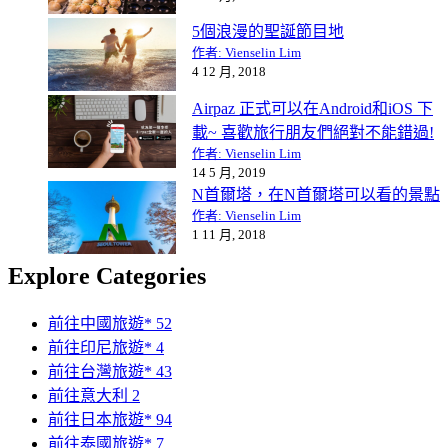
5個浪漫的聖誕節目地
作者: Vienselin Lim
4 12 月, 2018
Airpaz 正式可以在Android和iOS 下
載~ 喜歡旅行朋友們絕對不能錯過!
作者: Vienselin Lim
14 5 月, 2019
N首爾塔，在N首爾塔可以看的景點
作者: Vienselin Lim
1 11 月, 2018
Explore Categories
前往中國旅遊*
52
前往印尼旅遊*
4
前往台灣旅遊*
43
前往意大利
2
前往日本旅遊*
94
前往泰國旅遊*
7