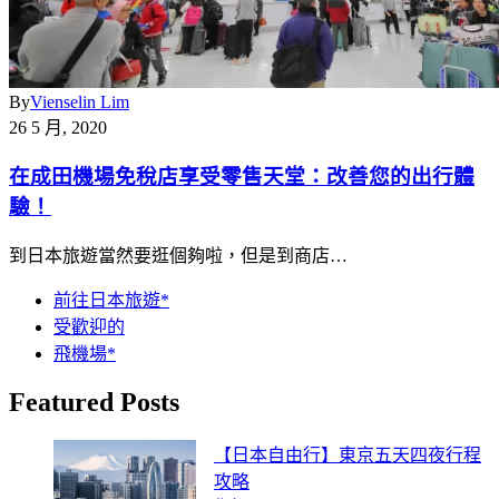
By
Vienselin Lim
26 5 月, 2020
在成田機場免稅店享受零售天堂：改善您的出行體
驗！
到日本旅遊當然要逛個夠啦，但是到商店…
前往日本旅遊*
受歡迎的
飛機場*
Featured Posts
【日本自由行】東京五天四夜行程
攻略