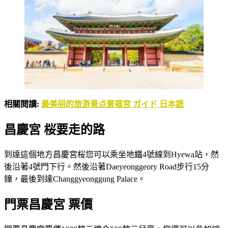
相關閱讀:
最美丽的旅游景点景福宮 ガイド 日本語
昌慶宮 桜要走的路
到達這個地方昌慶宮桜您可以乘坐地鐵4號線到Hyewa站，然
後沿著4號門下行。然後沿著Daeyeonggeory Road步行15分
鐘，最後到達Changgyeonggung Palace。
門票昌慶宮 票價