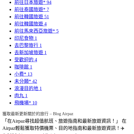
前往日本旅遊*
94
前往泰國旅遊*
7
前往韓國旅遊
51
前往韓國旅遊
4
前往馬來西亞旅遊*
5
印尼食物
1
去巴黎旅行
1
去新加坡旅遊
1
受歡迎的
4
咖啡館
1
小费*
13
未分類*
42
浪漫目的地
1
肉丸
1
飛機場*
10
獲取最新更新關於的旅行 – Blog Airpaz
「在Airpaz尋找超值航班、旅遊指南和最新旅遊資訊！」 在
Airpaz輕鬆獲取特價機票、目的地指南和最新旅遊資訊！✈️