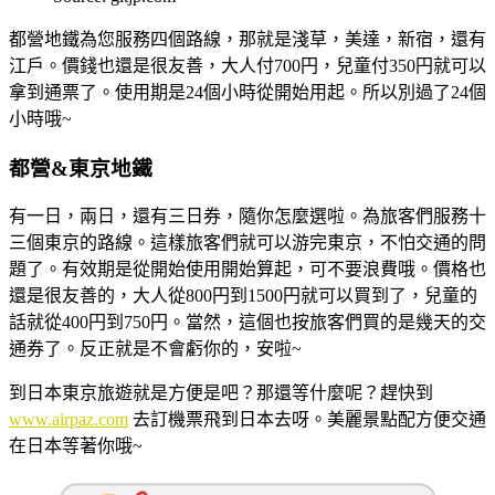
都營地鐵為您服務四個路線，那就是淺草，美達，新宿，還有
江戶。價錢也還是很友善，大人付700円，兒童付350円就可以
拿到通票了。使用期是24個小時從開始用起。所以別過了24個
小時哦~
都營&東京地鐵
有一日，兩日，還有三日券，隨你怎麼選啦。為旅客們服務十
三個東京的路線。這樣旅客們就可以游完東京，不怕交通的問
題了。有效期是從開始使用開始算起，可不要浪費哦。價格也
還是很友善的，大人從800円到1500円就可以買到了，兒童的
話就從400円到750円。當然，這個也按旅客們買的是幾天的交
通券了。反正就是不會虧你的，安啦~
到日本東京旅遊就是方便是吧？那還等什麼呢？趕快到
www.airpaz.com
去訂機票飛到日本去呀。美麗景點配方便交通
在日本等著你哦~