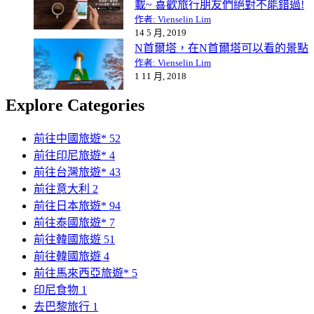
載~ 喜歡旅行朋友們絕對不能錯過!
作者: Vienselin Lim
14 5 月, 2019
N首爾塔，在N首爾塔可以看的景點
作者: Vienselin Lim
1 11 月, 2018
Explore Categories
前往中國旅遊*
52
前往印尼旅遊*
4
前往台灣旅遊*
43
前往意大利
2
前往日本旅遊*
94
前往泰國旅遊*
7
前往韓國旅遊
51
前往韓國旅遊
4
前往馬來西亞旅遊*
5
印尼食物
1
去巴黎旅行
1