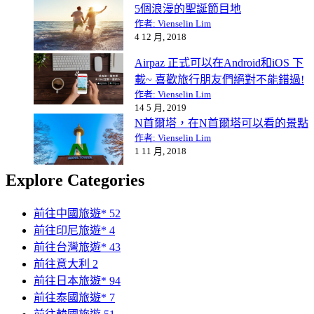
5個浪漫的聖誕節目地
作者: Vienselin Lim
4 12 月, 2018
Airpaz 正式可以在Android和iOS 下
載~ 喜歡旅行朋友們絕對不能錯過!
作者: Vienselin Lim
14 5 月, 2019
N首爾塔，在N首爾塔可以看的景點
作者: Vienselin Lim
1 11 月, 2018
Explore Categories
前往中國旅遊*
52
前往印尼旅遊*
4
前往台灣旅遊*
43
前往意大利
2
前往日本旅遊*
94
前往泰國旅遊*
7