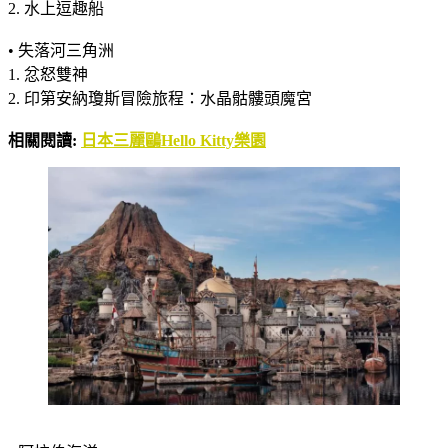
2. 水上逗趣船
• 失落河三角洲
1. 忿怒雙神
2. 印第安納瓊斯冒險旅程：水晶骷髏頭魔宮
相關閱讀:
日本三麗鷗Hello Kitty樂園