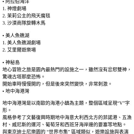
• 阿拉伯海洋
1. 神燈劇場
2. 茉莉公主的飛天魔毯
3. 沙漠商隊旋轉木馬
• 美人魚礁湖
1. 美人魚礁湖劇場
2. 艾里爾遊樂場
• 神秘島
地心冒險之旅是園內最熱門的設施之一，雖然沒有忿怒雙神，
驚魂古塔那麼恐怖。
開始車時慢慢開的，但是後來突然變快，非常刺激。
• 地中海港灣
地中海港灣是以南歐的海港小鎮為主題，整個區域呈現“V”字
形。
風格參考了文藝復興時期地中海意大利西北方的菲諾港、五漁
村、威尼斯的運河、葡萄牙和西班牙海岸邊的要塞等地點。
與東京迪士尼樂園的 “世界市集” 區域類似，遊樂設施與表演