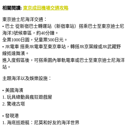
相關閱讀:
東京成田機場交通攻略
東京迪士尼海洋交通：
• 巴士 從新宿巴士轉運站（新宿車站）搭乘巴士至東京迪士尼
海洋3號候車區，約40分鐘。
全票1000日圓，兒童票500日元。
• JR電車 搭乘JR電車至東京車站，轉搭JR京葉線或JR武藏野
線抵達舞濱。
進入度假區後，可搭乘園內單軌電車或巴士至東京迪士尼海洋
站。
主題海洋以及娛樂設施：
• 美國海濱
1. 玩具總動員瘋狂遊戲屋
2. 驚魂古塔
• 發現港
1. 海底巡遊艇：尼莫和好友的海洋世界