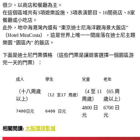
很少，以商店和餐廳為主。
在這個區域共有3項遊樂設施、3項表演節目、16間商店、8家
餐廳或小吃店。
此外，地中海港灣內還有 “東京迪士尼海洋觀海景大飯店”
（Hotel MiraCosta），這是世界上唯一一間座落在迪士尼主題
樂園 “園區內” 的飯店。
下面是迪士尼門票價格 （這些門票是讓遊客選擇一個園區游
完一天的門票）：
成人
學生
兒童
老年
（十八周歲
（4 至 11
（65 周
（12 至17 周歲）
以上）
周歲）
歲以上）
4800 日
6700 日
7400日元
6400 日元
元
元
相關閱讀:
大阪環球影城