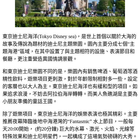
東京迪士尼海洋(Tokyo Disney sea)，是世上首個以關於大海的
故事及傳說為題材的迪士尼主題樂園。園內主要分成七個“主
題海港”區域，在其中設置了與主題相符的設施、表演節目和
餐廳，更注重營造異國情調景觀。
和東京迪士尼樂園不同的是，樂園內有銷售啤酒、葡萄酒等酒
精性飲料，遊樂項目更刺激，對於年齡限制相對多一些，設定
的客層也以大人為主。東京迪士尼海洋也有緩和型的項目。如
果追求浪漫，不妨去阿拉伯海岸轉轉。而美人魚礁湖是主要為
小朋友準備的童話王國。
除了遊樂項目，東京迪士尼海洋的娛樂表演也極其精彩。主要
推薦夜幕降臨後地中海港灣的“Fantasmic” 水上節目，一般每
天20:00開始， (約20分鐘) 巨大的水幕、激光、火焰、光線等
特殊效果和迪士尼明星們，一起構成了這場氣勢磅礴的大秀。