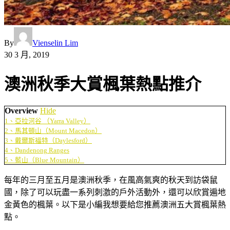
By
Vienselin Lim
30 3 月, 2019
澳洲秋季大賞楓葉熱點推介
Overview
Hide
1、亞拉河谷 （Yarra Valley）
2、馬其頓山（Mount Macedon）
3、戴爾斯福特（Daylesford）
4、Dandenong Ranges
5、藍山（Blue Mountain）
每年的三月至五月是澳洲秋季，在風高氣爽的秋天到訪袋鼠
國，除了可以玩盡一系列刺激的戶外活動外，還可以欣賞遍地
金黃色的楓葉。以下是小編我想要給您推薦澳洲五大賞楓葉熱
點。