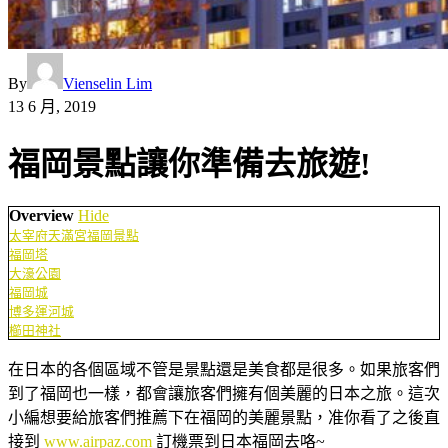
By
Vienselin Lim
13 6 月, 2019
福岡景點讓你準備去旅遊!
Overview
Hide
太宰府天滿宮福岡景點
福岡塔
大濠公園
福岡城
博多運河城
櫛田神社
在日本的各個區域不管是景點還是美食都是很多。如果旅客們
到了福岡也一樣，都會讓旅客們擁有個美麗的日本之旅。這次
小編想要給旅客們推薦下在福岡的美麗景點，准你看了之後直
接到
www.airpaz.com
訂機票到日本福岡去咯~