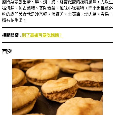
廈門菜餚創出清、鮮、淡、脆、略帶微辣的獨特風味，尤以生
猛海鮮、仿古藥膳、普陀素菜、風味小吃著稱。而小編推薦必
吃的廈門美食就是沙茶麵，海蠣煎，土筍凍，燒肉粽，春捲，
還有花生湯。
相關閱讀 :
到了高雄可要吃飽飽！
西安