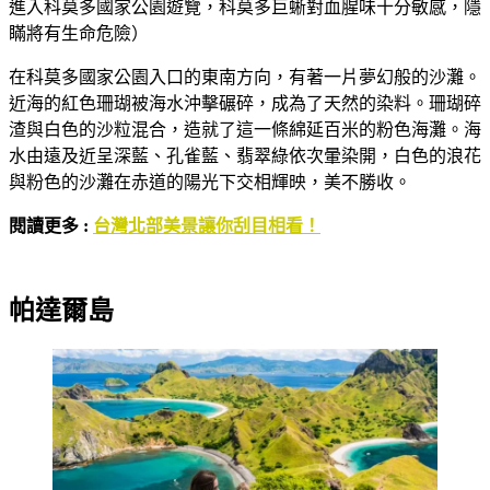
進入科莫多國家公園遊覽，科莫多巨蜥對血腥味十分敏感，隱
瞞將有生命危險）
在科莫多國家公園入口的東南方向，有著一片夢幻般的沙灘。
近海的紅色珊瑚被海水沖擊碾碎，成為了天然的染料。珊瑚碎
渣與白色的沙粒混合，造就了這一條綿延百米的粉色海灘。海
水由遠及近呈深藍、孔雀藍、翡翠綠依次暈染開，白色的浪花
與粉色的沙灘在赤道的陽光下交相輝映，美不勝收。
閱讀更多 :
台灣北部美景讓你刮目相看！
帕達爾島