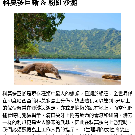
科莫多巨蜥 & 粉紅沙灘
科莫多巨蜥是現存種類中最大的蜥蜴，已瀕於絕種，全世界僅
在印度尼西亞的科莫多島上分佈。這些體長可以達到3米以上
的傢伙時常在沙灘邊遊走，亦或是慵懶的趴在地上，而當他們
捕食時則兇猛異常，滿口尖牙上附有致命的毒液和細菌，鐮刀
一樣的利爪更是令人膽寒的武器，因此在科莫多島上游覽時，
我們必須遵循島上工作人員的指示。 （生理期的女性將禁止