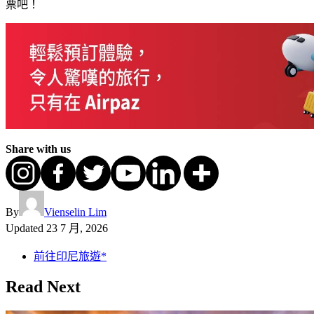
票吧！
Share with us
By
Vienselin Lim
Updated
23 7 月, 2026
前往印尼旅遊*
Read Next