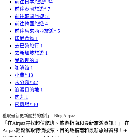
前往日本旅遊*
94
前往泰國旅遊*
7
前往韓國旅遊
51
前往韓國旅遊
4
前往馬來西亞旅遊*
5
印尼食物
1
去巴黎旅行
1
去新加坡旅遊
1
受歡迎的
4
咖啡館
1
小费*
13
未分類*
42
浪漫目的地
1
肉丸
1
飛機場*
10
獲取最新更新關於的旅行 – Blog Airpaz
「在Airpaz尋找超值航班、旅遊指南和最新旅遊資訊！」 在
Airpaz輕鬆獲取特價機票、目的地指南和最新旅遊資訊！✈️