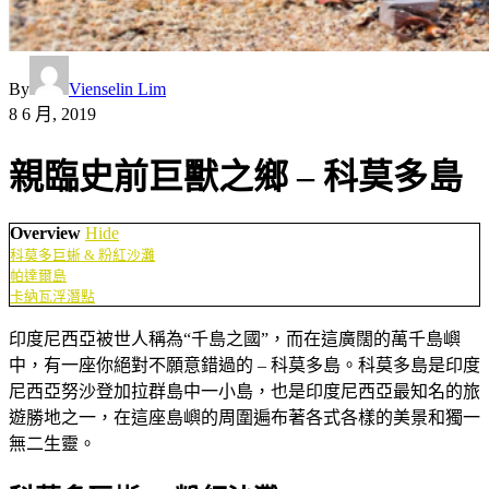
By
Vienselin Lim
8 6 月, 2019
親臨史前巨獸之鄉 – 科莫多島
Overview
Hide
科莫多巨蜥 & 粉紅沙灘
帕達爾島
卡納瓦浮潛點
印度尼西亞被世人稱為“千島之國”，而在這廣闊的萬千島嶼
中，有一座你絕對不願意錯過的 – 科莫多島。科莫多島是印度
尼西亞努沙登加拉群島中一小島，也是印度尼西亞最知名的旅
遊勝地之一，在這座島嶼的周圍遍布著各式各樣的美景和獨一
無二生靈。