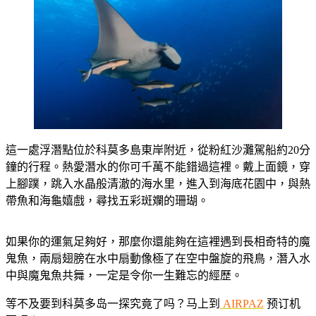
這一處浮潛點位於科莫多島東岸附近，從粉紅沙灘駕船約20分
鐘的行程。熱愛潛水的你可千萬不能錯過這裡。戴上面鏡，穿
上腳蹼，跳入水晶般清澈的海水里，進入到海底花園中，與熱
帶魚和海龜嬉戲，尋找五彩斑斕的珊瑚。
如果你的運氣足夠好，那麼你還能夠在這裡遇到長相奇特的魔
鬼魚，兩扇翅膀在水中扇動像極了在空中盤旋的飛鳥，潛入水
中與魔鬼魚共舞，一定是令你一生難忘的經歷。
等不及要到科莫多岛一探究竟了吗？马上到
AIRPAZ
预订机