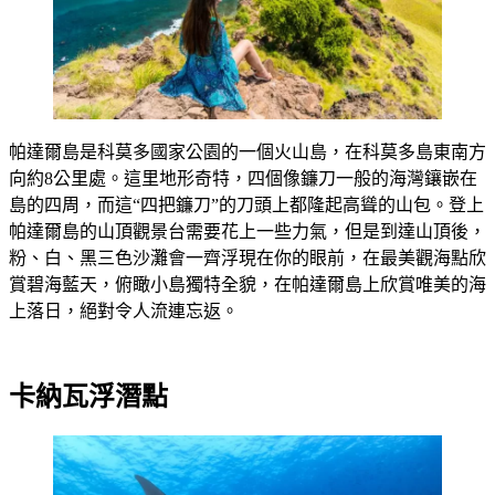
帕達爾島是科莫多國家公園的一個火山島，在科莫多島東南方
向約8公里處。這里地形奇特，四個像鐮刀一般的海灣鑲嵌在
島的四周，而這“四把鐮刀”的刀頭上都隆起高聳的山包。登上
帕達爾島的山頂觀景台需要花上一些力氣，但是到達山頂後，
粉、白、黑三色沙灘會一齊浮現在你的眼前，在最美觀海點欣
賞碧海藍天，俯瞰小島獨特全貌，在帕達爾島上欣賞唯美的海
上落日，絕對令人流連忘返。
卡納瓦浮潛點