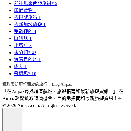
前往馬來西亞旅遊*
5
印尼食物
1
去巴黎旅行
1
去新加坡旅遊
1
受歡迎的
4
咖啡館
1
小费*
13
未分類*
42
浪漫目的地
1
肉丸
1
飛機場*
10
獲取最新更新關於的旅行 – Blog Airpaz
「在Airpaz尋找超值航班、旅遊指南和最新旅遊資訊！」 在
Airpaz輕鬆獲取特價機票、目的地指南和最新旅遊資訊！✈️
© 2026 Airpaz.com. All rights reserved.