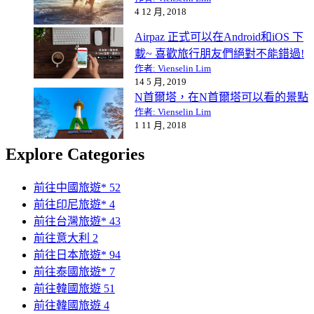
4 12 月, 2018
Airpaz 正式可以在Android和iOS 下
載~ 喜歡旅行朋友們絕對不能錯過!
作者: Vienselin Lim
14 5 月, 2019
N首爾塔，在N首爾塔可以看的景點
作者: Vienselin Lim
1 11 月, 2018
Explore Categories
前往中國旅遊*
52
前往印尼旅遊*
4
前往台灣旅遊*
43
前往意大利
2
前往日本旅遊*
94
前往泰國旅遊*
7
前往韓國旅遊
51
前往韓國旅遊
4