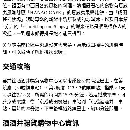
位。裡面有中西日各式風格的料理。這裡最著名的食物有夏威
夷風咖啡廳「HANAO CAFE 」的夏威夷果醬鬆餅、由「成田
夢幻牧場」限時專送的新鮮牛奶所製成的冰淇淋，以及日本第
2分店的「Garrett Popcorn Shops 」的爆米花也是很受很多人的
歡迎，一到週末都得排長龍才能買得到。
美食廣場座位區中央還设有大螢幕，顯示成田機場的班機時
間，可以隨時了解班機狀況喔！
交通攻略
要前往酒酒井暢貨購物中心可以搭乘便捷的高速巴士。在第1
航廈（30號候車站）、第2航廈（13、3號候車站）搭乘，1天
可以往返18次。所需的時間約15~20分鐘；若是搭乘電車，可
於京成電鐵，從「京成成田機場」車站到「京成酒酒井」車
站，需時約20分鐘，下車後轉搭路線巴士，約18分鐘即達。
酒酒井暢貨購物中心資訊