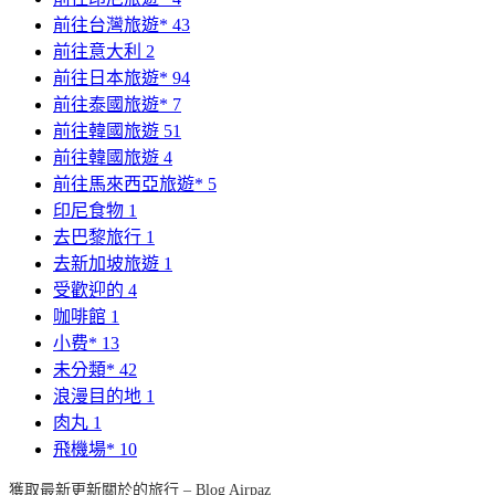
前往台灣旅遊*
43
前往意大利
2
前往日本旅遊*
94
前往泰國旅遊*
7
前往韓國旅遊
51
前往韓國旅遊
4
前往馬來西亞旅遊*
5
印尼食物
1
去巴黎旅行
1
去新加坡旅遊
1
受歡迎的
4
咖啡館
1
小费*
13
未分類*
42
浪漫目的地
1
肉丸
1
飛機場*
10
獲取最新更新關於的旅行 – Blog Airpaz