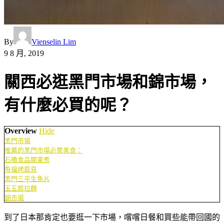
By
Vienselin Lim
9 8 月, 2019
關西必逛黑門市場和錦市場，
有什麼必買的呢？
Overview
Hide
黑門市場
推薦的黑門市場必嘗美食：
石橋食品關東煮
魚福烤扇貝
黑門三平生魚片
玉五郎拉麵
錦市場
到了日本那肯定也要逛一下市場，嚐嚐日餐和買些能帶回國的