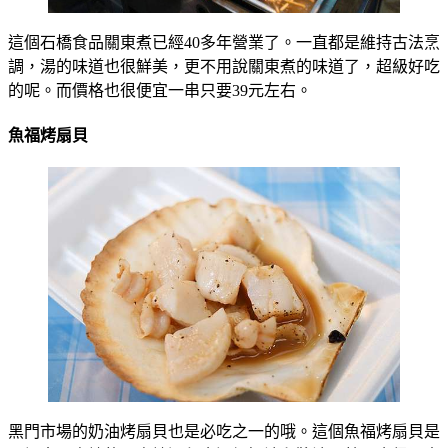
這個石橋食品關東煮已經40多年營業了。一直都是維持古法烹
調，湯的味道也很鮮美，更不用說關東煮的味道了，超級好吃
的呢。而價格也很便宜一串只要39元左右。
魚福烤扇貝
黑門市場的奶油烤扇貝也是必吃之一的哦。這個魚福烤扇貝是