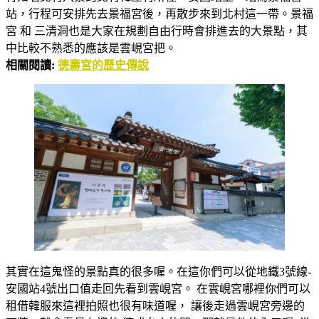
站，行程可安排先去景福宮後，再散步來到北村這一帶。景福
宮 和 三清洞也是大家在規劃自由行時會排進去的大景點，其
中比較不熟悉的應該是雲峴宮把。
相關閱讀:
德壽宮的歷史傳說
其實在這鬼怪的景點真的很多喔。在這你們可以從地鐵3號線­-
安國站4號出口值走回先看到雲峴宮。 在雲峴宮哪裡你們可以
租借韓服來這裡拍照也很有味道喔， 讓後走過雲峴宮旁邊的