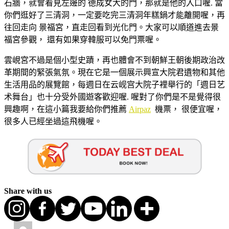
石牆，就會看見左邊的 德成女大的門，那就是他的入口喔. 當
你們逛好了三清洞，一定要吃完三清洞年糕鍋才能離開喔，再
往回走向 景福宮，直走回看到光化門。大家可以順道進去景
福宮參觀， 還有如果穿韓服可以免門票喔。
雲峴宮不過是個小型史蹟，再也體會不到朝鮮王朝後期政治改
革期間的緊張氣氛。現在它是一個展示興宣大院君遺物和其他
生活用品的展覽館，每週日在云岘宫大院子裡舉行的「週日艺
术舞台」也十分受外國遊客歡迎喔. 喔對了你們是不是覺得很
興趣啊，在這小篇我要給你們推薦
Airpaz
機票， 很便宜喔，
很多人已經坐過這飛機喔。
Share with us