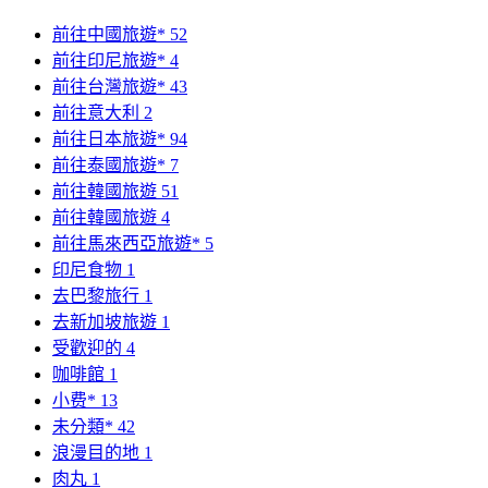
前往中國旅遊*
52
前往印尼旅遊*
4
前往台灣旅遊*
43
前往意大利
2
前往日本旅遊*
94
前往泰國旅遊*
7
前往韓國旅遊
51
前往韓國旅遊
4
前往馬來西亞旅遊*
5
印尼食物
1
去巴黎旅行
1
去新加坡旅遊
1
受歡迎的
4
咖啡館
1
小费*
13
未分類*
42
浪漫目的地
1
肉丸
1