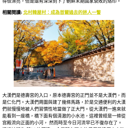
得很漂亮，但是還有深深刻下了朝鮮末期國家衰敗的烙印。
相關閱讀:
北村韓屋村：成為首爾過去的迷人一瞥
大漢們是德壽宮的入口，原本德壽宮的正門並不是大漢們，而
是仁化門。大漢們周圍與建了幾條馬路，於是交通便利的大漢
們就慢慢地被人們習慣性地當做了正大門。從大漢們一進來就
能看到一座橋，橋下面有個清澈的小水池，這裡曾經是一條從
宫殿流向正面的小河， 然而時至今日河流早已不復存在了。