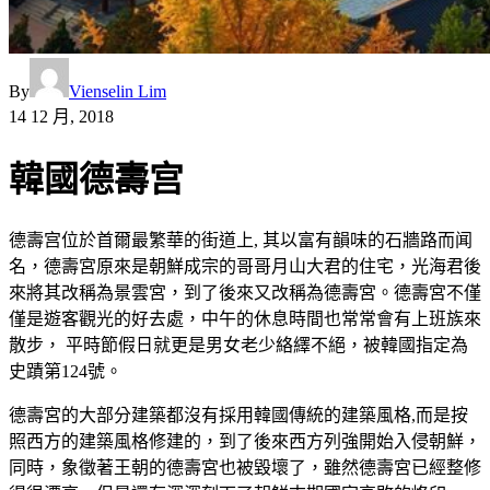
By
Vienselin Lim
14 12 月, 2018
韓國德壽宫
德壽宫位於首爾最繁華的街道上, 其以富有韻味的石牆路而闻
名，德壽宮原來是朝鮮成宗的哥哥月山大君的住宅，光海君後
來將其改稱為景雲宮，到了後來又改稱為德壽宮。德壽宮不僅
僅是遊客觀光的好去處，中午的休息時間也常常會有上班族來
散步， 平時節假日就更是男女老少絡繹不絕，被韓國指定為
史蹟第124號。
德壽宮的大部分建築都沒有採用韓國傳統的建築風格,而是按
照西方的建築風格修建的，到了後來西方列強開始入侵朝鮮，
同時，象徵著王朝的德壽宮也被毀壞了，雖然德壽宮已經整修