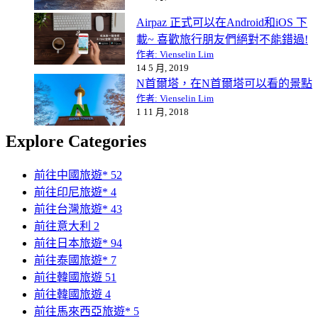
Airpaz 正式可以在Android和iOS 下
載~ 喜歡旅行朋友們絕對不能錯過!
作者: Vienselin Lim
14 5 月, 2019
N首爾塔，在N首爾塔可以看的景點
作者: Vienselin Lim
1 11 月, 2018
Explore Categories
前往中國旅遊*
52
前往印尼旅遊*
4
前往台灣旅遊*
43
前往意大利
2
前往日本旅遊*
94
前往泰國旅遊*
7
前往韓國旅遊
51
前往韓國旅遊
4
前往馬來西亞旅遊*
5