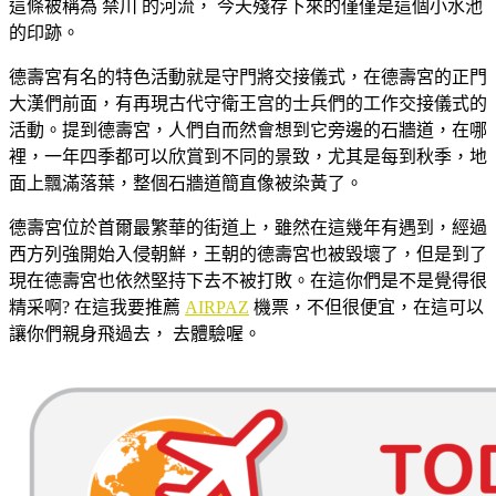
這條被稱為 禁川 的河流， 今天殘存下來的僅僅是這個小水池
的印跡。
德壽宮有名的特色活動就是守門將交接儀式，在德壽宮的正門
大漢們前面，有再現古代守衛王宫的士兵們的工作交接儀式的
活動。提到德壽宮，人們自而然會想到它旁邊的石牆道，在哪
裡，一年四季都可以欣賞到不同的景致，尤其是每到秋季，地
面上飄滿落葉，整個石牆道簡直像被染黃了。
德壽宮位於首爾最繁華的街道上，雖然在這幾年有遇到，經過
西方列強開始入侵朝鮮，王朝的德壽宮也被毀壞了，但是到了
現在德壽宮也依然堅持下去不被打敗。在這你們是不是覺得很
精采啊? 在這我要推薦
AIRPAZ
機票，不但很便宜，在這可以
讓你們親身飛過去， 去體驗喔。