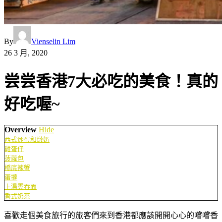
By
Vienselin Lim
26 3 月, 2020
尝尝香港7大必吃的美食！真的
好吃喔~
Overview
Hide
西式炒蛋和燉奶
雞蛋仔
菠蘿包
橋底辣蟹
蛋撻
上湯雲吞面
香式奶茶
喜歡走個美食旅行的旅客們來到香港都應該開開心心的嚐嚐香