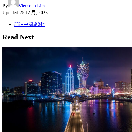
By
Vienselin Lim
Updated
26 12 月, 2023
前往中國旅遊*
Read Next