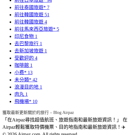
前往日本旅遊*
94
前往泰國旅遊*
7
前往韓國旅遊
51
前往韓國旅遊
4
前往馬來西亞旅遊*
5
印尼食物
1
去巴黎旅行
1
去新加坡旅遊
1
受歡迎的
4
咖啡館
1
小费*
13
未分類*
42
浪漫目的地
1
肉丸
1
飛機場*
10
獲取最新更新關於的旅行 – Blog Airpaz
「在Airpaz尋找超值航班、旅遊指南和最新旅遊資訊！」 在
Airpaz輕鬆獲取特價機票、目的地指南和最新旅遊資訊！✈️
© 2026 Airpaz.com. All rights reserved.