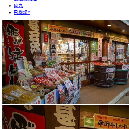
肉丸
飛機場*