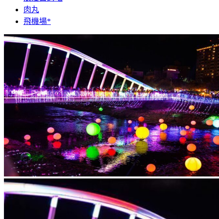
肉丸
飛機場*