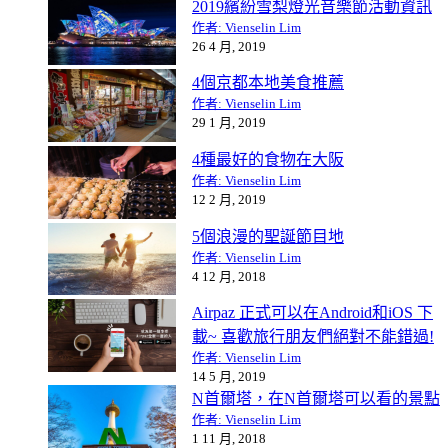
2019繽紛雪梨燈光音樂節活動資訊
作者: Vienselin Lim
26 4 月, 2019
4個京都本地美食推薦
作者: Vienselin Lim
29 1 月, 2019
4種最好的食物在大阪
作者: Vienselin Lim
12 2 月, 2019
5個浪漫的聖誕節目地
作者: Vienselin Lim
4 12 月, 2018
Airpaz 正式可以在Android和iOS 下
載~ 喜歡旅行朋友們絕對不能錯過!
作者: Vienselin Lim
14 5 月, 2019
N首爾塔，在N首爾塔可以看的景點
作者: Vienselin Lim
1 11 月, 2018