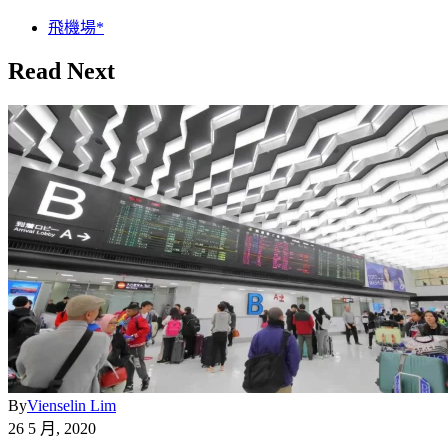
飛機場*
Read Next
By
Vienselin Lim
26 5 月, 2020