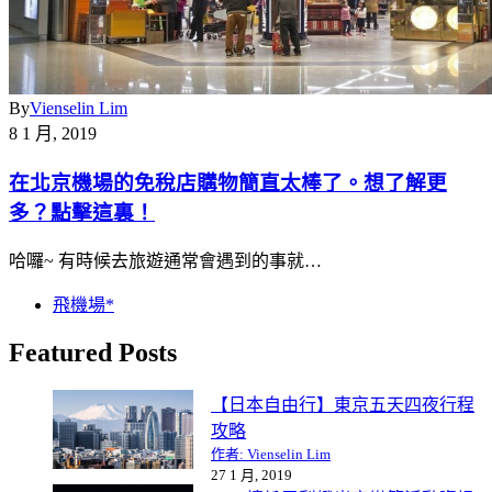
By
Vienselin Lim
8 1 月, 2019
在北京機場的免稅店購物簡直太棒了。想了解更
多？點擊這裏！
哈囉~ 有時候去旅遊通常會遇到的事就…
飛機場*
Featured Posts
【日本自由行】東京五天四夜行程
攻略
作者: Vienselin Lim
27 1 月, 2019