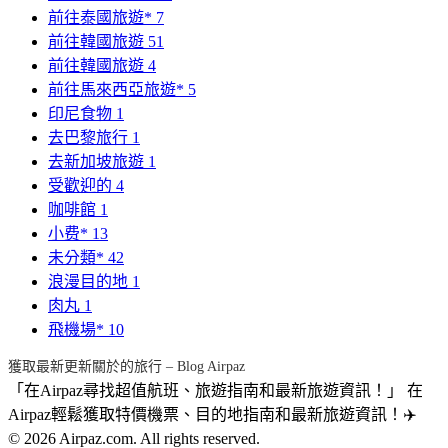
前往泰國旅遊*
7
前往韓國旅遊
51
前往韓國旅遊
4
前往馬來西亞旅遊*
5
印尼食物
1
去巴黎旅行
1
去新加坡旅遊
1
受歡迎的
4
咖啡館
1
小费*
13
未分類*
42
浪漫目的地
1
肉丸
1
飛機場*
10
獲取最新更新關於的旅行 – Blog Airpaz
「在Airpaz尋找超值航班、旅遊指南和最新旅遊資訊！」 在
Airpaz輕鬆獲取特價機票、目的地指南和最新旅遊資訊！✈️
© 2026 Airpaz.com. All rights reserved.