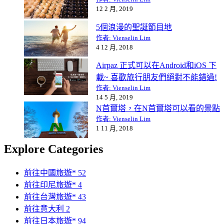
12 2 月, 2019
5個浪漫的聖誕節目地
作者: Vienselin Lim
4 12 月, 2018
Airpaz 正式可以在Android和iOS 下
載~ 喜歡旅行朋友們絕對不能錯過!
作者: Vienselin Lim
14 5 月, 2019
N首爾塔，在N首爾塔可以看的景點
作者: Vienselin Lim
1 11 月, 2018
Explore Categories
前往中國旅遊*
52
前往印尼旅遊*
4
前往台灣旅遊*
43
前往意大利
2
前往日本旅遊*
94