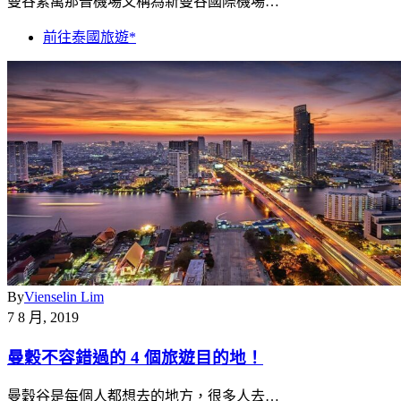
曼谷素萬那普機場又稱為新曼谷國際機場…
前往泰國旅遊*
By
Vienselin Lim
7 8 月, 2019
曼穀不容錯過的 4 個旅遊目的地！
曼穀谷是每個人都想去的地方，很多人去…