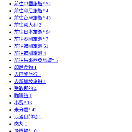
前往中國旅遊*
52
前往印尼旅遊*
4
前往台灣旅遊*
43
前往意大利
2
前往日本旅遊*
94
前往泰國旅遊*
7
前往韓國旅遊
51
前往韓國旅遊
4
前往馬來西亞旅遊*
5
印尼食物
1
去巴黎旅行
1
去新加坡旅遊
1
受歡迎的
4
咖啡館
1
小费*
13
未分類*
42
浪漫目的地
1
肉丸
1
飛機場*
10