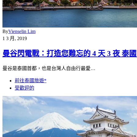
By
Vienselin Lim
1 3 月, 2019
曼谷閃電戰：打造您難忘的 4 天 3 夜 泰
曼谷是泰國首都，也是台灣人自由行最愛…
前往泰國旅遊*
受歡迎的