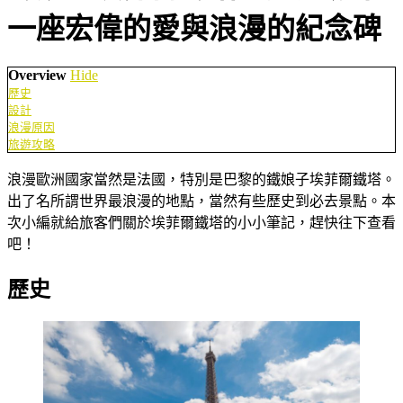
一座宏偉的愛與浪漫的紀念碑
Overview
Hide
歷史
設計
浪漫原因
旅遊攻略
浪漫歐洲國家當然是法國，特別是巴黎的鐵娘子埃菲爾鐵塔。
出了名所謂世界最浪漫的地點，當然有些歷史到必去景點。本
次小編就給旅客們關於埃菲爾鐵塔的小小筆記，趕快往下查看
吧！
歷史