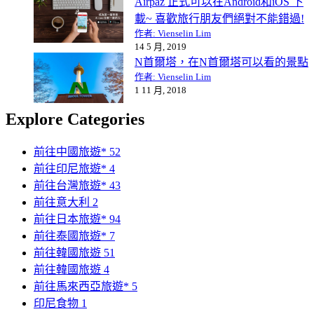
Airpaz 正式可以在Android和iOS 下
載~ 喜歡旅行朋友們絕對不能錯過!
作者: Vienselin Lim
14 5 月, 2019
N首爾塔，在N首爾塔可以看的景點
作者: Vienselin Lim
1 11 月, 2018
Explore Categories
前往中國旅遊*
52
前往印尼旅遊*
4
前往台灣旅遊*
43
前往意大利
2
前往日本旅遊*
94
前往泰國旅遊*
7
前往韓國旅遊
51
前往韓國旅遊
4
前往馬來西亞旅遊*
5
印尼食物
1